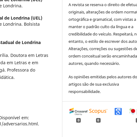
A revista se reserva o direito de efetu
e Londrina.
originais, alterações de ordem normat
al de Londrina (UEL)
ortográfica e gramatical, com vistas a
 Londrina. Bolsista
manter o padrão culto da língua e a
credibilidade do veículo. Respeitará, 
entanto, o estilo de escrever dos auto
stadual de Londrina
Alterações, correções ou sugestões d
lia. Doutora em Letras
ordem conceitual serão encaminhada
ada em Letras e em
autores, quando necessário.
gá. Professora do
As opiniões emitidas pelos autores d
dática.
artigos são de sua exclusiva
responsabilidade.
Disponível em:
0
0
1/adversarios.html.