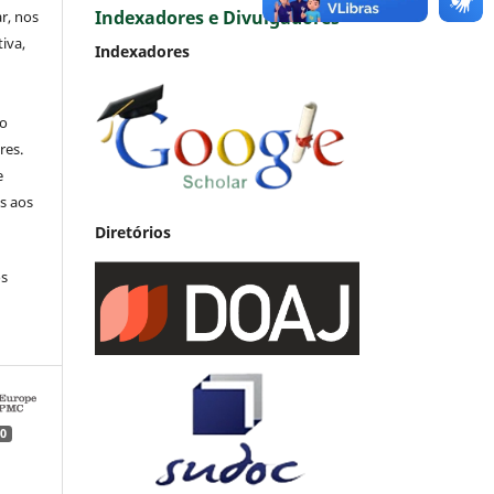
Indexadores e Divulgadores
ar, nos
iva,
Indexadores
no
res.
e
s aos
Diretórios
os
0