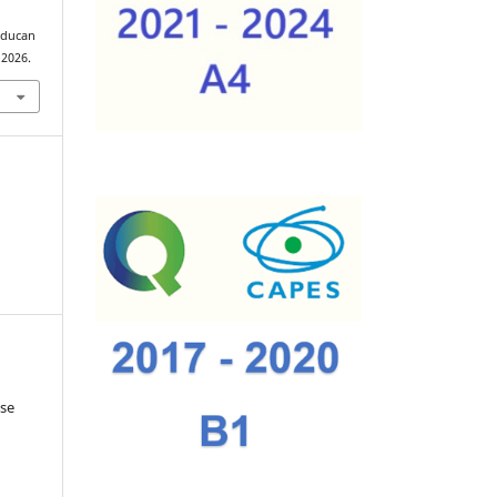
/educan
 2026.
ise
a