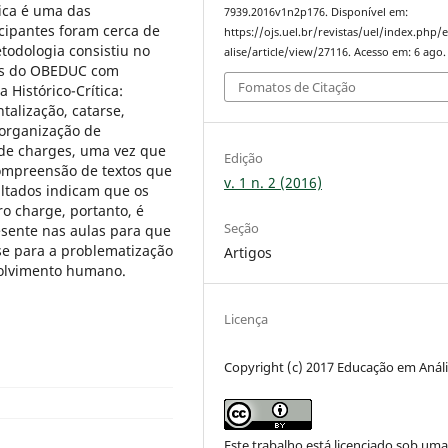
ica é uma das
7939.2016v1n2p176. Disponível em:
icipantes foram cerca de
https://ojs.uel.br/revistas/uel/index.php
todologia consistiu no
alise/article/view/27116. Acesso em: 6 ago.
tes do OBEDUC com
Fomatos de Citação
Histórico-Crítica:
ntalização, catarse,
a organização de
 de charges, uma vez que
Edição
ompreensão de textos que
v. 1 n. 2 (2016)
ultados indicam que os
o charge, portanto, é
Seção
esente nas aulas para que
se para a problematização
Artigos
volvimento humano.
Licença
Copyright (c) 2017 Educação em Anál
Este trabalho está licenciado sob um