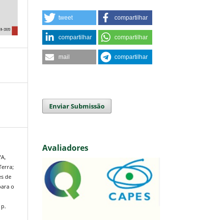
tweet
compartilhar
compartilhar
compartilhar
mail
compartilhar
Enviar Submissão
Avaliadores
VA,
Terra;
es de
para o
 p.