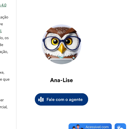
 4.0
cação
ve
l
,
o, os
de
ação,
xe,
de que
uer
cial,