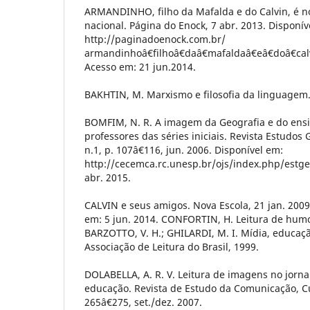
ARMANDINHO, filho da Mafalda e do Calvin, é n
nacional. Página do Enock, 7 abr. 2013. Disponív
http://paginadoenock.com.br/
armandinhoâ€filhoâ€daâ€mafaldaâ€eâ€doâ€cal
Acesso em: 21 jun.2014.
BAKHTIN, M. Marxismo e filosofia da linguagem. 
BOMFIM, N. R. A imagem da Geografia e do ensi
professores das séries iniciais. Revista Estudos G
n.1, p. 107â€116, jun. 2006. Disponível em:
http://cecemca.rc.unesp.br/ojs/index.php/estgeo
abr. 2015.
CALVIN e seus amigos. Nova Escola, 21 jan. 2009
em: 5 jun. 2014. CONFORTIN, H. Leitura de humo
BARZOTTO, V. H.; GHILARDI, M. I. Mídia, educação
Associação de Leitura do Brasil, 1999.
DOLABELLA, A. R. V. Leitura de imagens no jorna
educação. Revista de Estudo da Comunicação, Curi
265â€275, set./dez. 2007.