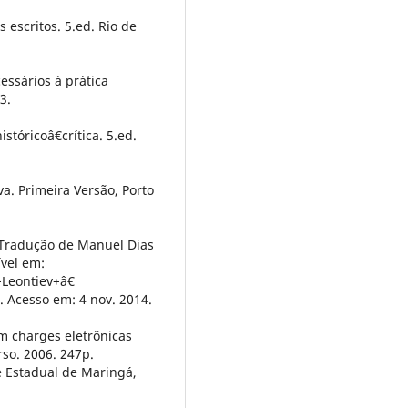
s escritos. 5.ed. Rio de
essários à prática
3.
tóricoâ€crítica. 5.ed.
a. Primeira Versão, Porto
 Tradução de Manuel Dias
ível em:
Leontiev+â€
 Acesso em: 4 nov. 2014.
m charges eletrônicas
rso. 2006. 247p.
e Estadual de Maringá,