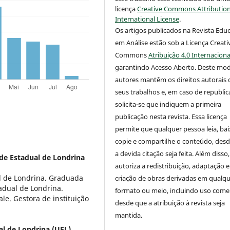
licença
Creative Commons Attribution
International License
.
Os artigos publicados na Revista Edu
em Análise estão sob a Licença Creati
Commons
Atribuição 4.0 Internaciona
garantindo Acesso Aberto. Deste mod
autores mantêm os direitos autorais 
seus trabalhos e, em caso de republic
solicita-se que indiquem a primeira
publicação nesta revista. Essa licença
permite que qualquer pessoa leia, bai
copie e compartilhe o conteúdo, des
a devida citação seja feita. Além disso,
de Estadual de Londrina
autoriza a redistribuição, adaptação e
l de Londrina. Graduada
criação de obras derivadas em qualq
adual de Londrina.
formato ou meio, incluindo uso comer
le. Gestora de instituição
desde que a atribuição à revista seja
mantida.
al de Londrina (UEL)