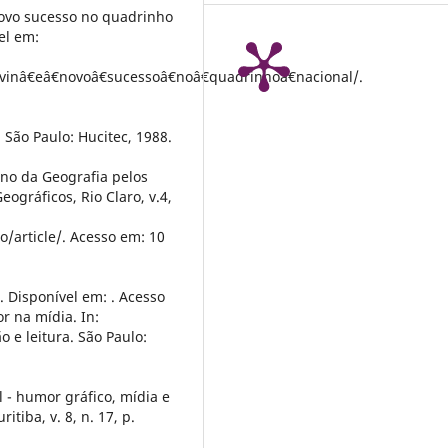
ovo sucesso no quadrinho
el em:
vinâ€eâ€novoâ€sucessoâ€noâ€quadrinhoâ€nacional/.
São Paulo: Hucitec, 1988.
no da Geografia pelos
eográficos, Rio Claro, v.4,
/article/. Acesso em: 10
. Disponível em: . Acesso
r na mídia. In:
 e leitura. São Paulo:
l - humor gráfico, mídia e
tiba, v. 8, n. 17, p.