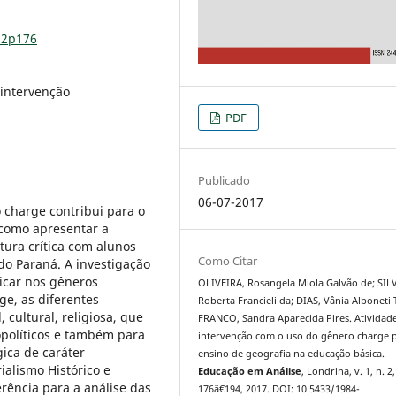
n2p176
 intervenção
PDF
Publicado
06-07-2017
o charge contribui para o
 como apresentar a
tura crítica com alunos
Como Citar
do Paraná. A investigação
ficar nos gêneros
OLIVEIRA, Rosangela Miola Galvão de; SIL
ge, as diferentes
Roberta Francieli da; DIAS, Vânia Alboneti 
 cultural, religiosa, que
FRANCO, Sandra Aparecida Pires. Atividad
opolíticos e também para
intervenção com o uso do gênero charge 
gica de caráter
ensino de geografia na educação básica.
rialismo Histórico e
Educação em Análise
, Londrina, v. 1, n. 2,
erência para a análise das
176â€194, 2017. DOI: 10.5433/1984-