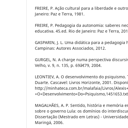
FREIRE, P. Ação cultural para a liberdade e outro
Janeiro: Paz e Terra, 1981.
FREIRE, P. Pedagogia da autonomia: saberes nec
educativa. 45.ed. Rio de Janeiro: Paz e Terra, 201
GASPARIN, J. L. Uma didática para a pedagogia his
Campinas: Autores Associados, 2012.
GURGEL, N. A charge numa perspectiva discursiv
Velho, v. 9, n. 135, p. 69â€79, 2004.
LEONTIEV, A. O desenvolvimento do psiquismo.
Duarte. Cascavel: Livros Horizonte, 2001. Dispon
http://minhateca.com.br/malafaia/Livros/Alexis+
+O+Desenvolvimento+Do+Psiquismo,1451653.txt.
MAGALHÃES, A. P. Sentido, história e memória e
sobre o governo Lula: os domínios do interdiscu
Dissertação (Mestrado em Letras) - Universidad
Maringá, 2006.