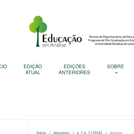
CIO
EDIÇÃO
EDIÇÕES
SOBRE
ATUAL
ANTERIORES
Início
/
Arquivos
/
v. 1 n. 2 (2016)
/
Artigos