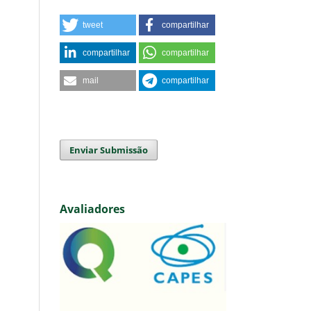
tweet
compartilhar
compartilhar
compartilhar
mail
compartilhar
Enviar Submissão
Avaliadores