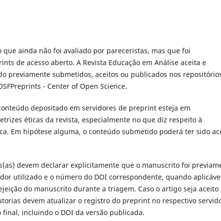
 que ainda não foi avaliado por pareceristas, mas que foi
ints de acesso aberto. A Revista Educação em Análise aceita e
o previamente submetidos, aceitos ou publicados nos repositório
OSFPreprints - Center of Open Science.
 conteúdo depositado em servidores de preprint esteja em
etrizes éticas da revista, especialmente no que diz respeito à
ica. Em hipótese alguma, o conteúdo submetido poderá ter sido ac
s(as) devem declarar explicitamente que o manuscrito foi previam
idor utilizado e o número do DOI correspondente, quando aplicável
jeição do manuscrito durante a triagem. Caso o artigo seja aceito
orias devem atualizar o registro do preprint no respectivo servido
final, incluindo o DOI da versão publicada.