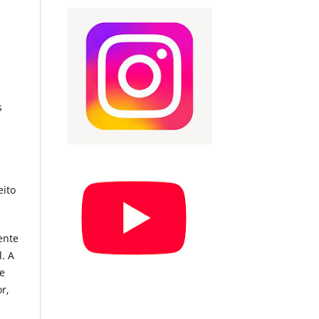
s
eito
ente
. A
 e
r,