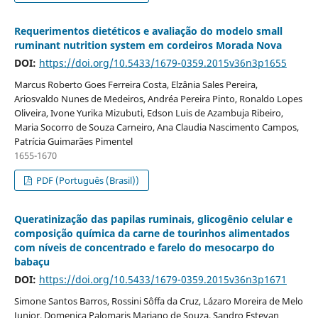
Requerimentos dietéticos e avaliação do modelo small
ruminant nutrition system em cordeiros Morada Nova
DOI:
https://doi.org/10.5433/1679-0359.2015v36n3p1655
Marcus Roberto Goes Ferreira Costa, Elzânia Sales Pereira,
Ariosvaldo Nunes de Medeiros, Andréa Pereira Pinto, Ronaldo Lopes
Oliveira, Ivone Yurika Mizubuti, Edson Luis de Azambuja Ribeiro,
Maria Socorro de Souza Carneiro, Ana Claudia Nascimento Campos,
Patrícia Guimarães Pimentel
1655-1670
PDF (Português (Brasil))
Queratinização das papilas ruminais, glicogênio celular e
composição química da carne de tourinhos alimentados
com níveis de concentrado e farelo do mesocarpo do
babaçu
DOI:
https://doi.org/10.5433/1679-0359.2015v36n3p1671
Simone Santos Barros, Rossini Sôffa da Cruz, Lázaro Moreira de Melo
Junior, Domenica Palomaris Mariano de Souza, Sandro Estevan