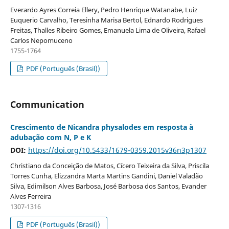
Everardo Ayres Correia Ellery, Pedro Henrique Watanabe, Luiz
Euquerio Carvalho, Teresinha Marisa Bertol, Ednardo Rodrigues
Freitas, Thalles Ribeiro Gomes, Emanuela Lima de Oliveira, Rafael
Carlos Nepomuceno
1755-1764
PDF (Português (Brasil))
Communication
Crescimento de Nicandra physalodes em resposta à
adubação com N, P e K
DOI:
https://doi.org/10.5433/1679-0359.2015v36n3p1307
Christiano da Conceição de Matos, Cícero Teixeira da Silva, Priscila
Torres Cunha, Elizzandra Marta Martins Gandini, Daniel Valadão
Silva, Edimilson Alves Barbosa, José Barbosa dos Santos, Evander
Alves Ferreira
1307-1316
PDF (Português (Brasil))