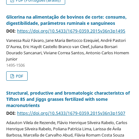
PDF (Português (Brasil))
Glicerina na alimentação de bovinos de corte: consumo,
digestibilidade, parâmetros ruminais e sanguíneos
DOI:
https://doi.org/10.5433/1679-0359.2015v36n3p1495
Vanessa Ruiz Fávaro, Jane Maria Bertocco Ezequiel, André Pastori
D'Aurea, Eric Haydt Castello Branco van Cleef, Juliana Borsari
Dourado Sancanari, Viviane Correa Santos, Antonio Carlos Homem
Junior
1495-1506
PDF
Structural, productive and bromatologic characteristcs of
Tifton 85 and Jiggs grasses fertilized with some
macronutrients
DOI:
https://doi.org/10.5433/1679-0359.2015v36n3p1507
Adauton Vilela de Rezende, Flávio Henrique Silveira Rabelo, Carlos
Henrique Silveira Rabelo, Poliana Patrícia Lima, Larissa de Ávila
Barbosa, Marcella de Carvalho Abud, Flávia Romam Costa Souza