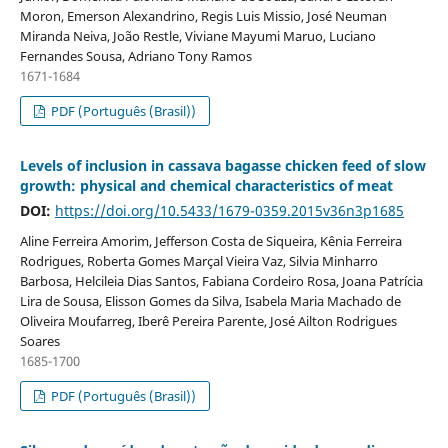
Moron, Emerson Alexandrino, Regis Luis Missio, José Neuman
Miranda Neiva, João Restle, Viviane Mayumi Maruo, Luciano
Fernandes Sousa, Adriano Tony Ramos
1671-1684
PDF (Português (Brasil))
Levels of inclusion in cassava bagasse chicken feed of slow
growth: physical and chemical characteristics of meat
DOI:
https://doi.org/10.5433/1679-0359.2015v36n3p1685
Aline Ferreira Amorim, Jefferson Costa de Siqueira, Kênia Ferreira
Rodrigues, Roberta Gomes Marçal Vieira Vaz, Silvia Minharro
Barbosa, Helcileia Dias Santos, Fabiana Cordeiro Rosa, Joana Patrícia
Lira de Sousa, Elisson Gomes da Silva, Isabela Maria Machado de
Oliveira Moufarreg, Iberê Pereira Parente, José Ailton Rodrigues
Soares
1685-1700
PDF (Português (Brasil))