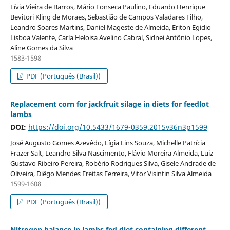
Lívia Vieira de Barros, Mário Fonseca Paulino, Eduardo Henrique
Bevitori Kling de Moraes, Sebastião de Campos Valadares Filho,
Leandro Soares Martins, Daniel Mageste de Almeida, Eriton Egidio
Lisboa Valente, Carla Heloisa Avelino Cabral, Sidnei Antônio Lopes,
Aline Gomes da Silva
1583-1598
PDF (Português (Brasil))
Replacement corn for jackfruit silage in diets for feedlot
lambs
DOI:
https://doi.org/10.5433/1679-0359.2015v36n3p1599
José Augusto Gomes Azevêdo, Lígia Lins Souza, Michelle Patrícia
Frazer Salt, Leandro Silva Nascimento, Flávio Moreira Almeida, Luiz
Gustavo Ribeiro Pereira, Robério Rodrigues Silva, Gisele Andrade de
Oliveira, Diêgo Mendes Freitas Ferreira, Vitor Visintin Silva Almeida
1599-1608
PDF (Português (Brasil))
Nitrogen balance in lambs fed diet containing different