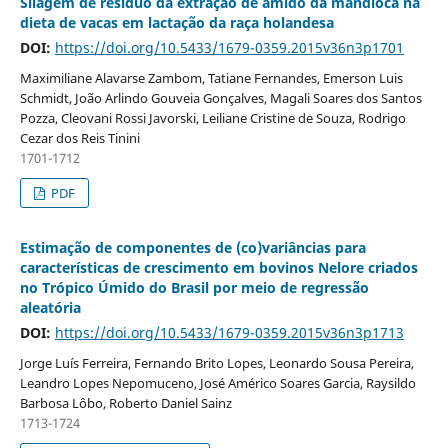
Silagem de resíduo da extração de amido da mandioca na
dieta de vacas em lactação da raça holandesa
DOI:
https://doi.org/10.5433/1679-0359.2015v36n3p1701
Maximiliane Alavarse Zambom, Tatiane Fernandes, Emerson Luis
Schmidt, João Arlindo Gouveia Gonçalves, Magali Soares dos Santos
Pozza, Cleovani Rossi Javorski, Leiliane Cristine de Souza, Rodrigo
Cezar dos Reis Tinini
1701-1712
PDF
Estimação de componentes de (co)variâncias para
características de crescimento em bovinos Nelore criados
no Trópico Úmido do Brasil por meio de regressão
aleatória
DOI:
https://doi.org/10.5433/1679-0359.2015v36n3p1713
Jorge Luís Ferreira, Fernando Brito Lopes, Leonardo Sousa Pereira,
Leandro Lopes Nepomuceno, José Américo Soares Garcia, Raysildo
Barbosa Lôbo, Roberto Daniel Sainz
1713-1724