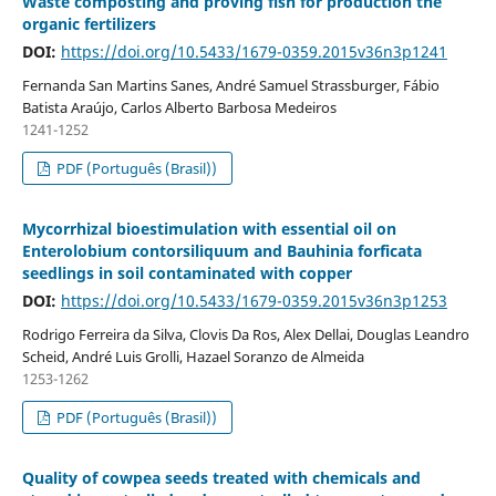
Waste composting and proving fish for production the
organic fertilizers
DOI:
https://doi.org/10.5433/1679-0359.2015v36n3p1241
Fernanda San Martins Sanes, André Samuel Strassburger, Fábio
Batista Araújo, Carlos Alberto Barbosa Medeiros
1241-1252
PDF (Português (Brasil))
Mycorrhizal bioestimulation with essential oil on
Enterolobium contorsiliquum and Bauhinia forficata
seedlings in soil contaminated with copper
DOI:
https://doi.org/10.5433/1679-0359.2015v36n3p1253
Rodrigo Ferreira da Silva, Clovis Da Ros, Alex Dellai, Douglas Leandro
Scheid, André Luis Grolli, Hazael Soranzo de Almeida
1253-1262
PDF (Português (Brasil))
Quality of cowpea seeds treated with chemicals and