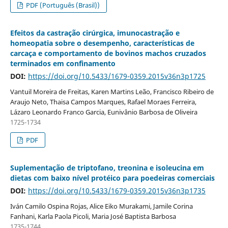
PDF (Português (Brasil))
Efeitos da castração cirúrgica, imunocastração e
homeopatia sobre o desempenho, características de
carcaça e comportamento de bovinos machos cruzados
terminados em confinamento
DOI:
https://doi.org/10.5433/1679-0359.2015v36n3p1725
Vantuil Moreira de Freitas, Karen Martins Leão, Francisco Ribeiro de
Araujo Neto, Thaisa Campos Marques, Rafael Moraes Ferreira,
Lázaro Leonardo Franco Garcia, Eunivânio Barbosa de Oliveira
1725-1734
PDF
Suplementação de triptofano, treonina e isoleucina em
dietas com baixo nível protéico para poedeiras comerciais
DOI:
https://doi.org/10.5433/1679-0359.2015v36n3p1735
Iván Camilo Ospina Rojas, Alice Eiko Murakami, Jamile Corina
Fanhani, Karla Paola Picoli, Maria José Baptista Barbosa
1735-1744