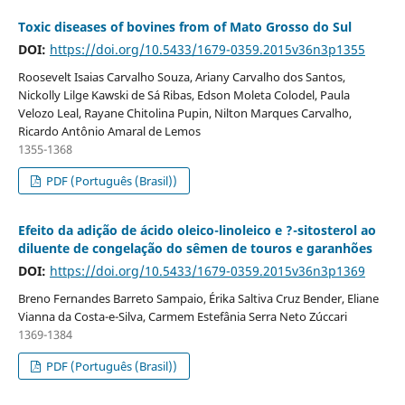
Toxic diseases of bovines from of Mato Grosso do Sul
DOI:
https://doi.org/10.5433/1679-0359.2015v36n3p1355
Roosevelt Isaias Carvalho Souza, Ariany Carvalho dos Santos,
Nickolly Lilge Kawski de Sá Ribas, Edson Moleta Colodel, Paula
Velozo Leal, Rayane Chitolina Pupin, Nilton Marques Carvalho,
Ricardo Antônio Amaral de Lemos
1355-1368
PDF (Português (Brasil))
Efeito da adição de ácido oleico-linoleico e ?-sitosterol ao
diluente de congelação do sêmen de touros e garanhões
DOI:
https://doi.org/10.5433/1679-0359.2015v36n3p1369
Breno Fernandes Barreto Sampaio, Érika Saltiva Cruz Bender, Eliane
Vianna da Costa-e-Silva, Carmem Estefânia Serra Neto Zúccari
1369-1384
PDF (Português (Brasil))