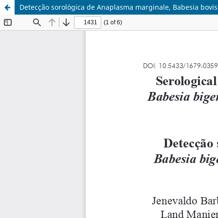
Detecção sorológica de Anaplasma marginale, Babesia bovis 