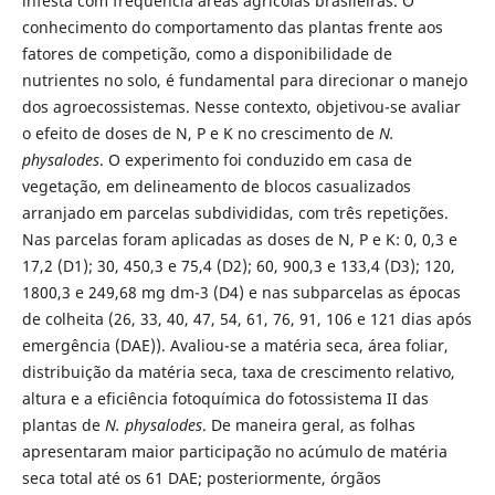
infesta com frequência áreas agrícolas brasileiras. O
conhecimento do comportamento das plantas frente aos
fatores de competição, como a disponibilidade de
nutrientes no solo, é fundamental para direcionar o manejo
dos agroecossistemas. Nesse contexto, objetivou-se avaliar
o efeito de doses de N, P e K no crescimento de
N.
physalodes
. O experimento foi conduzido em casa de
vegetação, em delineamento de blocos casualizados
arranjado em parcelas subdivididas, com três repetições.
Nas parcelas foram aplicadas as doses de N, P e K: 0, 0,3 e
17,2 (D1); 30, 450,3 e 75,4 (D2); 60, 900,3 e 133,4 (D3); 120,
1800,3 e 249,68 mg dm-3 (D4) e nas subparcelas as épocas
de colheita (26, 33, 40, 47, 54, 61, 76, 91, 106 e 121 dias após
emergência (DAE)). Avaliou-se a matéria seca, área foliar,
distribuição da matéria seca, taxa de crescimento relativo,
altura e a eficiência fotoquímica do fotossistema II das
plantas de
N. physalodes
. De maneira geral, as folhas
apresentaram maior participação no acúmulo de matéria
seca total até os 61 DAE; posteriormente, órgãos