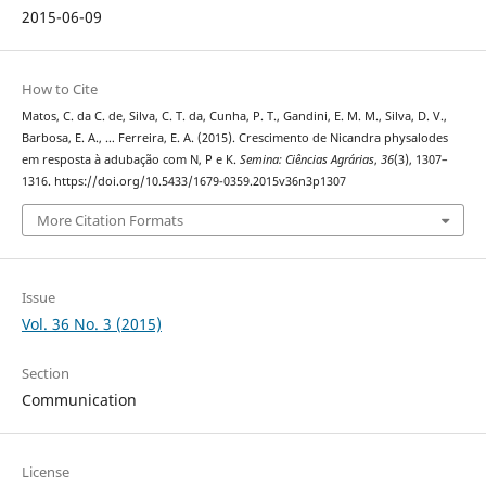
2015-06-09
How to Cite
Matos, C. da C. de, Silva, C. T. da, Cunha, P. T., Gandini, E. M. M., Silva, D. V.,
Barbosa, E. A., … Ferreira, E. A. (2015). Crescimento de Nicandra physalodes
em resposta à adubação com N, P e K.
Semina: Ciências Agrárias
,
36
(3), 1307–
1316. https://doi.org/10.5433/1679-0359.2015v36n3p1307
More Citation Formats
Issue
Vol. 36 No. 3 (2015)
Section
Communication
License