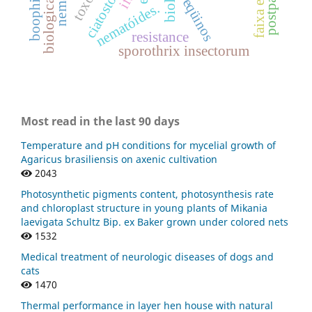
postpartum
faixa etária
eqüinos
nematóides.
resistance
sporothrix insectorum
Most read in the last 90 days
Temperature and pH conditions for mycelial growth of
Agaricus brasiliensis on axenic cultivation
2043
Photosynthetic pigments content, photosynthesis rate
and chloroplast structure in young plants of Mikania
laevigata Schultz Bip. ex Baker grown under colored nets
1532
Medical treatment of neurologic diseases of dogs and
cats
1470
Thermal performance in layer hen house with natural