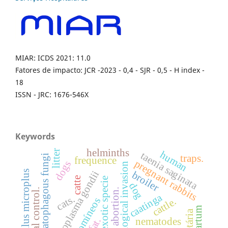
MIAR: ICDS 2021: 11.0
Fatores de impacto: JCR -2023 - 0,4 - SJR - 0,5 - H index -
18
ISSN - JRC: 1676-546X
Keywords
helminths
litter
human
taenia saginata
traps.
nematophagous fungi
frequence
pregnant rabbits
dogs
biological invasion
boophilus microplus
toxoplasma gondii
broiler
catte
exotic specie
dog
abortion.
biological control.
caatinga
cats.
cattle.
ciatostomíneos
ifat.
nematodes