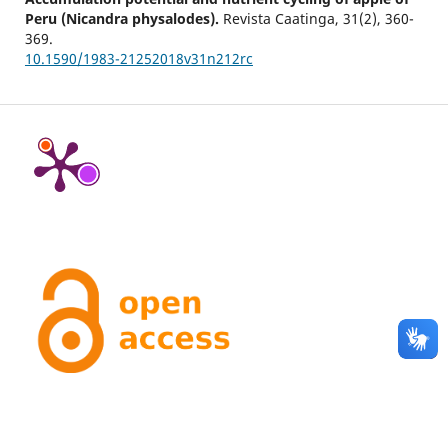
Peru (Nicandra physalodes).
Revista Caatinga,
31
(2),
360-
369.
10.1590/1983-21252018v31n212rc