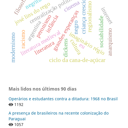
negritude
centralização política
filosofia
criança crescida
cinema
josé lins do rego
regionalismo
internet
grandes esperanças
peronismo
infância
sociabilidade
argentina
negro
anarquismo
literatura medieval
racismo
imaginário régio
modernismo
cultura
dickens
literatura
eu
ciclo da cana-de-açúcar
Mais lidos nos últimos 90 dias
Operários e estudantes contra a ditadura: 1968 no Brasil
1192
A presença de brasileiros na recente colonização do
Paraguai
1057