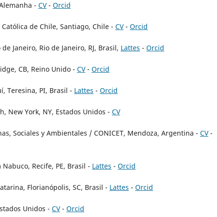
, Alemanha -
CV
-
Orcid
Católica de Chile, Santiago, Chile -
CV
-
Orcid
e Janeiro, Rio de Janeiro, RJ, Brasil,
Lattes
-
Orcid
idge, CB, Reino Unido -
CV
-
Orcid
 Teresina, PI, Brasil -
Lattes
-
Orcid
ch, New York, NY, Estados Unidos -
CV
nas, Sociales y Ambientales / CONICET, Mendoza, Argentina -
CV
-
Nabuco, Recife, PE, Brasil -
Lattes
-
Orcid
arina, Florianópolis, SC, Brasil -
Lattes
-
Orcid
Estados Unidos -
CV
-
Orcid