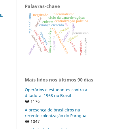
Palavras-chave
id
nacionalismo
negritude
regionalismo
ciclo da cana-de-açúcar
resenha
centralização política
cultura
eu
negro
criança crescida
cinema
grandes esperanças
imaginário régio
josé lins do rego
dickens
peronismo
literatura
infância
modernismo
argentina
estatização
marxismo
racismo
internet
Mais lidos nos últimos 90 dias
Operários e estudantes contra a
ditadura: 1968 no Brasil
1176
A presença de brasileiros na
recente colonização do Paraguai
1047