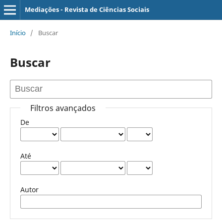
Mediações - Revista de Ciências Sociais
Início
/
Buscar
Buscar
Filtros avançados
De
Até
Autor