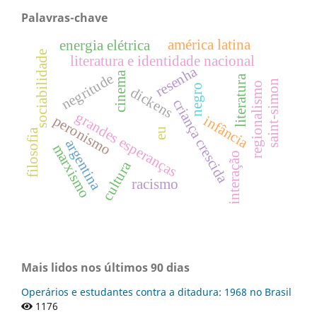
Palavras-chave
américa latina
energia elétrica
sociabilidade
literatura e identidade nacional
resenha
cinema
negritude
literatura
saint-simon
regionalismo
negro
dickens
criança crescida
grandes esperanças
peronismo
infância
eu
filosofia
argentina
marxismo
interação
cultura
racismo
Mais lidos nos últimos 90 dias
Operários e estudantes contra a ditadura: 1968 no Brasil
1176