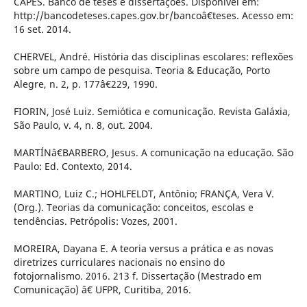
CAPES. Banco de teses e dissertações. Disponível em:
http://bancodeteses.capes.gov.br/bancoâ€teses. Acesso em:
16 set. 2014.
CHERVEL, André. História das disciplinas escolares: reflexões
sobre um campo de pesquisa. Teoria & Educação, Porto
Alegre, n. 2, p. 177â€229, 1990.
FIORIN, José Luiz. Semiótica e comunicação. Revista Galáxia,
São Paulo, v. 4, n. 8, out. 2004.
MARTÍNâ€BARBERO, Jesus. A comunicação na educação. São
Paulo: Ed. Contexto, 2014.
MARTINO, Luiz C.; HOHLFELDT, Antônio; FRANÇA, Vera V.
(Org.). Teorias da comunicação: conceitos, escolas e
tendências. Petrópolis: Vozes, 2001.
MOREIRA, Dayana E. A teoria versus a prática e as novas
diretrizes curriculares nacionais no ensino do
fotojornalismo. 2016. 213 f. Dissertação (Mestrado em
Comunicação) â€ UFPR, Curitiba, 2016.