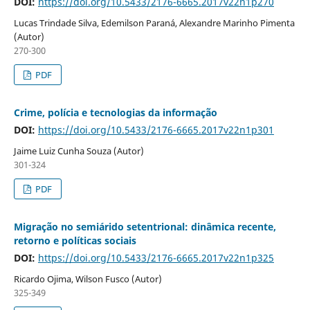
DOI:
https://doi.org/10.5433/2176-6665.2017v22n1p270
Lucas Trindade Silva, Edemilson Paraná, Alexandre Marinho Pimenta
(Autor)
270-300
PDF
Crime, polícia e tecnologias da informação
DOI:
https://doi.org/10.5433/2176-6665.2017v22n1p301
Jaime Luiz Cunha Souza (Autor)
301-324
PDF
Migração no semiárido setentrional: dinâmica recente,
retorno e políticas sociais
DOI:
https://doi.org/10.5433/2176-6665.2017v22n1p325
Ricardo Ojima, Wilson Fusco (Autor)
325-349