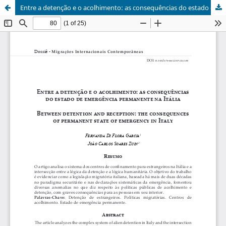
Entre a detenção e o acolhimento: as consequências do estado de emergência permanente na Itália