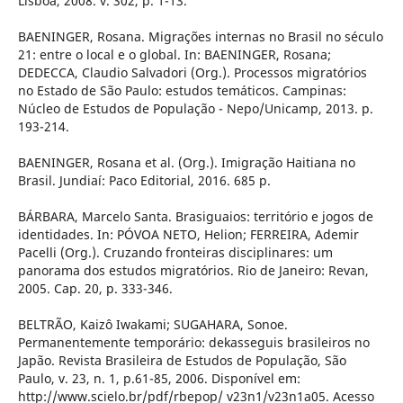
Lisboa, 2008. v. 302, p. 1-13.
BAENINGER, Rosana. Migrações internas no Brasil no século
21: entre o local e o global. In: BAENINGER, Rosana;
DEDECCA, Claudio Salvadori (Org.). Processos migratórios
no Estado de São Paulo: estudos temáticos. Campinas:
Núcleo de Estudos de População - Nepo/Unicamp, 2013. p.
193-214.
BAENINGER, Rosana et al. (Org.). Imigração Haitiana no
Brasil. Jundiaí: Paco Editorial, 2016. 685 p.
BÁRBARA, Marcelo Santa. Brasiguaios: território e jogos de
identidades. In: PÓVOA NETO, Helion; FERREIRA, Ademir
Pacelli (Org.). Cruzando fronteiras disciplinares: um
panorama dos estudos migratórios. Rio de Janeiro: Revan,
2005. Cap. 20, p. 333-346.
BELTRÃO, Kaizô Iwakami; SUGAHARA, Sonoe.
Permanentemente temporário: dekasseguis brasileiros no
Japão. Revista Brasileira de Estudos de População, São
Paulo, v. 23, n. 1, p.61-85, 2006. Disponível em:
http://www.scielo.br/pdf/rbepop/ v23n1/v23n1a05. Acesso