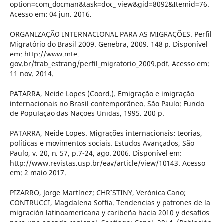
option=com_docman&task=doc_ view&gid=8092&Itemid=76.
Acesso em: 04 jun. 2016.
ORGANIZAÇÃO INTERNACIONAL PARA AS MIGRAÇÕES. Perfil
Migratório do Brasil 2009. Genebra, 2009. 148 p. Disponível
em: http://www.mte.
gov.br/trab_estrang/perfil_migratorio_2009.pdf. Acesso em:
11 nov. 2014.
PATARRA, Neide Lopes (Coord.). Emigração e imigração
internacionais no Brasil contemporâneo. São Paulo: Fundo
de População das Nações Unidas, 1995. 200 p.
PATARRA, Neide Lopes. Migrações internacionais: teorias,
políticas e movimentos sociais. Estudos Avançados, São
Paulo, v. 20, n. 57, p.7-24, ago. 2006. Disponível em:
http://www.revistas.usp.br/eav/article/view/10143. Acesso
em: 2 maio 2017.
PIZARRO, Jorge Martínez; CHRISTINY, Verónica Cano;
CONTRUCCI, Magdalena Soffia. Tendencias y patrones de la
migración latinoamericana y caribeña hacia 2010 y desafíos