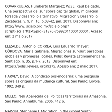
COVARRUBIAS, Humberto Márquez; WISE, Raúl Delgado.
Una perspectiva del sur sobre capital global, migración
forzada y desarrollo alternativo. Migración y Desarrollo,
Zacatecas, v. 9, n. 16, p.03-42, jan. 2011. Disponível em:
http://www. scielo.org.mx/scielo.php?
script=sci_arttext&pid=S1870-75992011000100001. Acesso
em: 2 maio 2017.
ELIZALDE, Antonio; CORREA, Luis Eduardo Thayer;
CÓRDOVA, María Gabriela. Migraciones sur-sur: paradojas
globales y promesas locales. Polis: Revista Latinoamericana,
Santiago, n. 35, p.1-7, 2013. Disponível em:
https://polis.revues. org/9375. Acesso em: 2 maio 2017.
HARVEY, David. A condição pós-moderna: uma pesquisa
sobre as origens da mudança cultural. São Paulo: Loyola,
1992. 349 p.
MELLO, Neli Aparecida de. Políticas territoriais na Amazônia.
São Paulo: Annablume, 2006. 412 p.
NAWYN, Stephanie J. Migration in the Global South: