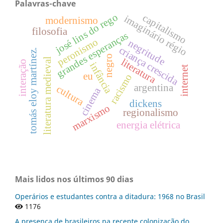
Palavras-chave
josé lins do rego
capitalismo
imaginário régio
modernismo
filosofia
grandes esperanças
peronismo
negritude
criança crescida
tomás eloy martínez.
negro
literatura medieval
literatura
interação
infância
internet
eu
racismo
argentina
cultura
cinema
dickens
marxismo
regionalismo
energia elétrica
Mais lidos nos últimos 90 dias
Operários e estudantes contra a ditadura: 1968 no Brasil
1176
A presença de brasileiros na recente colonização do