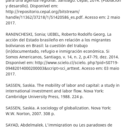
para una agenda regional. Santiago: Cepal, 2014. (Población
y desarollo). Disponível em:
http://repositorio.cepal.org/bitstream/
handle/11362/37218/1/S1420586_es.pdf. Acesso em: 2 maio
2017.
RANINCHESKI, Sonia; UEBEL, Roberto Rodolfo Georg. La
acción del Estado brasileño en relación a los migrantes
bolivianos en Brasil: la cuestión del trabajo
(in)documentado, refugio e inmigración económica. Si
Somos Americanos, Santiago, v. 14, n. 2, p.47-79, dez. 2014.
Disponível em: http://www.scielo.cl/scielo. php?pid=S0719-
09482014000200003&script=sci_arttext. Acesso em: 03 maio
2017.
SASSEN, Saskia. The mobility of labor and capital: a study in
international investment and labor flow. Nova York:
Cambridge University Press, 1988. 224 p.
SASSEN, Saskia. A sociology of globalization. Nova York:
W.W. Norton, 2007. 308 p.
SAYAD, Abdelmalek. L'immigration ou Les paradoxes de