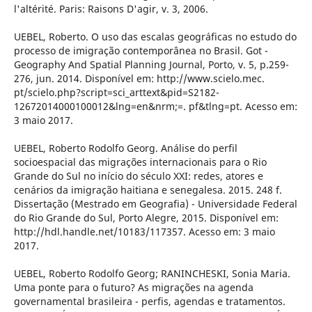
l'altérité. Paris: Raisons D'agir, v. 3, 2006.
UEBEL, Roberto. O uso das escalas geográficas no estudo do
processo de imigração contemporânea no Brasil. Got -
Geography And Spatial Planning Journal, Porto, v. 5, p.259-
276, jun. 2014. Disponível em: http://www.scielo.mec.
pt/scielo.php?script=sci_arttext&pid=S2182-
12672014000100012&lng=en&nrm;=. pf&tlng=pt. Acesso em:
3 maio 2017.
UEBEL, Roberto Rodolfo Georg. Análise do perfil
socioespacial das migrações internacionais para o Rio
Grande do Sul no início do século XXI: redes, atores e
cenários da imigração haitiana e senegalesa. 2015. 248 f.
Dissertação (Mestrado em Geografia) - Universidade Federal
do Rio Grande do Sul, Porto Alegre, 2015. Disponível em:
http://hdl.handle.net/10183/117357. Acesso em: 3 maio
2017.
UEBEL, Roberto Rodolfo Georg; RANINCHESKI, Sonia Maria.
Uma ponte para o futuro? As migrações na agenda
governamental brasileira - perfis, agendas e tratamentos.