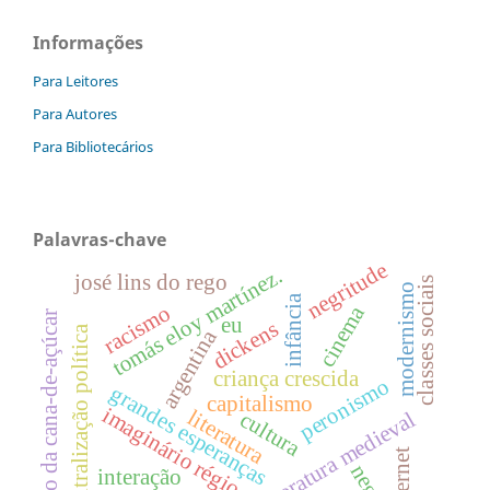
Informações
Para Leitores
Para Autores
Para Bibliotecários
Palavras-chave
negritude
tomás eloy martínez.
josé lins do rego
classes sociais
modernismo
infância
racismo
cinema
ciclo da cana-de-açúcar
eu
dickens
centralização política
argentina
criança crescida
peronismo
grandes esperanças
capitalismo
imaginário régio
literatura
cultura
literatura medieval
internet
negro
interação