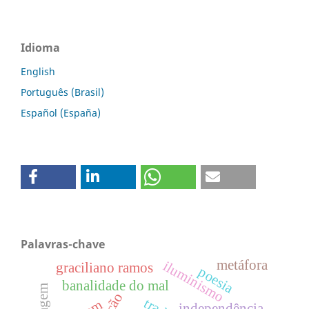
Idioma
English
Português (Brasil)
Español (España)
Palavras-chave
metáfora
iluminismo
graciliano ramos
poesia
banalidade do mal
independência