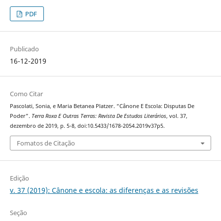
PDF
Publicado
16-12-2019
Como Citar
Pascolati, Sonia, e Maria Betanea Platzer. “Cânone E Escola: Disputas De
Poder”.
Terra Roxa E Outras Terras: Revista De Estudos Literários
, vol. 37,
dezembro de 2019, p. 5-8, doi:10.5433/1678-2054.2019v37p5.
Fomatos de Citação
Edição
v. 37 (2019): Cânone e escola: as diferenças e as revisões
Seção