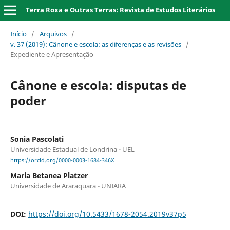
Terra Roxa e Outras Terras: Revista de Estudos Literários
Início
/
Arquivos
/
v. 37 (2019): Cânone e escola: as diferenças e as revisões
/
Expediente e Apresentação
Cânone e escola: disputas de
poder
Sonia Pascolati
Universidade Estadual de Londrina - UEL
https://orcid.org/0000-0003-1684-346X
Maria Betanea Platzer
Universidade de Araraquara - UNIARA
DOI:
https://doi.org/10.5433/1678-2054.2019v37p5