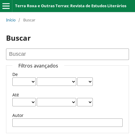
Terra Roxa e Outras Terras: Revista de Estudos Literários
Início
/
Buscar
Buscar
Filtros avançados
De
Até
Autor