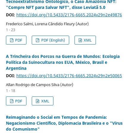
Tecnoextrativismo Ontológico, o Caso Amazônia NFT:
"Compre NFT para Salvar NFT", disse Leviatã 5.0
DOI:
https://doi.org/10.5433/2176-6665.2024v29n2e49876
Frederico Salmi, Lorena Cândido Fleury (Autor)
1 - 23
PDF
PDF (English)
XML
A Trincheira dos Porcos na Guerra de Mundos: Ecologia
Política da Suinocultura nos EUA, México, Brasil e
Argentina
DOI:
https://doi.org/10.5433/2176-6665.2024v29n2e50065
Allan Rodrigo de Campos Silva (Autor)
1 - 18
PDF
XML
Reimaginando o Social em Tempos de Pandemia:
Negacionismo Científico, Diplomacia Brasileira e o "Vírus
do Comunismo"