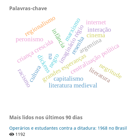
Palavras-chave
regionalismo
marxismo
internet
imaginário régio
interação
infância
cinema
resenha
peronismo
argentina
criança crescida
centralização política
grandes esperanças
negro
eu
dickens
negritude
cultura
literatura
racismo
capitalismo
literatura medieval
Mais lidos nos últimos 90 dias
Operários e estudantes contra a ditadura: 1968 no Brasil
1192