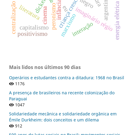
centralização política
criança crescida
dickens
negro
argentina
infância
energia elétrica
peronismo
literatura
eu
imaginário régio
cinema
marxismo
interação
capitalismo
positivismo
Mais lidos nos últimos 90 dias
Operários e estudantes contra a ditadura: 1968 no Brasil
1176
A presença de brasileiros na recente colonização do
Paraguai
1047
Solidariedade mecânica e solidariedade orgânica em
Émile Durkheim: dois conceitos e um dilema
912
500 anos de lutas sociais no Brasil: movimentos sociais,