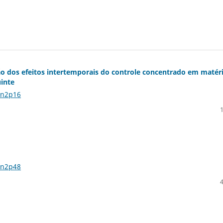
ão dos efeitos intertemporais do controle concentrado em matér
uinte
2n2p16
2n2p48