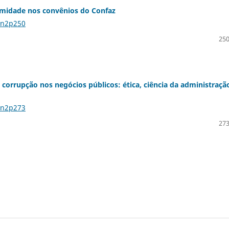
imidade nos convênios do Confaz
2n2p250
250
corrupção nos negócios públicos: ética, ciência da administraçã
2n2p273
273