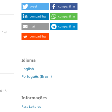
tweet
compartilhar
compartilhar
compartilhar
mail
compartilhar
1-9
compartilhar
Idioma
English
Português (Brasil)
10-15
Informações
Para Leitores