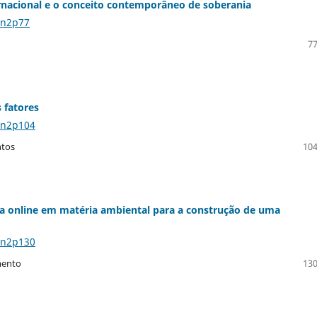
rnacional e o conceito contemporâneo de soberania
2n2p77
77
 fatores
2n2p104
ntos
104
ania online em matéria ambiental para a construção de uma
2n2p130
mento
130