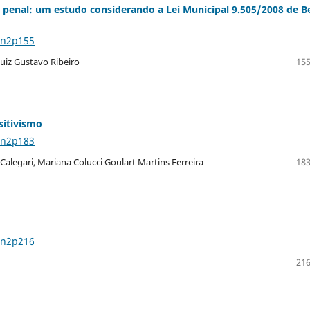
a penal: um estudo considerando a Lei Municipal 9.505/2008 de B
2n2p155
uiz Gustavo Ribeiro
155
sitivismo
2n2p183
 Calegari, Mariana Colucci Goulart Martins Ferreira
183
2n2p216
216