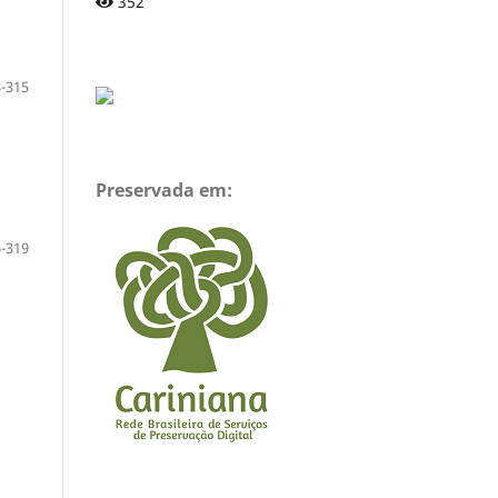
352
-315
Preservada em:
-319