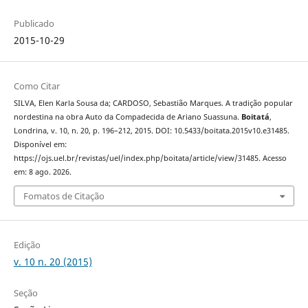
Publicado
2015-10-29
Como Citar
SILVA, Elen Karla Sousa da; CARDOSO, Sebastião Marques. A tradição popular
nordestina na obra Auto da Compadecida de Ariano Suassuna.
Boitatá
,
Londrina, v. 10, n. 20, p. 196–212, 2015. DOI: 10.5433/boitata.2015v10.e31485.
Disponível em:
https://ojs.uel.br/revistas/uel/index.php/boitata/article/view/31485. Acesso
em: 8 ago. 2026.
Fomatos de Citação
Edição
v. 10 n. 20 (2015)
Seção