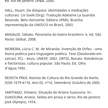
ed. Rio de Janeiro: DP&A. 2000.
HALL, Stuart. Da diáspora: identidades e mediações
culturais. Liv Sovik (Org). Tradução Adelaine La Guardia
Resende. Belo Horizonte: Editora UFMG; Brasília:
representação da UNESCO no Brasil, 2003.
MAGALDI, Sábato. Panorama do teatro brasileiro. 6. ed. São
Paulo: Global, 2008.
MOREIRA, Lúcia C. M. de Miranda. Invenção de Orfeu - uma
teoria poética para linguagem poética. Tese (Doutorado em
Letras). FCL - Assis, UNESP, 2002. ORTIZ, Renato. Românticos
e folcloristas: cultura popular. São Paulo: Ed. Olho
d'água,1992.
REVISTA PREÁ. Revista de Cultura do Rio Grande do Norte,
ISSN 1679-4176, Ano III, nº14, Setembro/ Outubro de 2005.
SANTIAGO, Silviano. Situação de Ariano Suassuna. In:
SUASSUNA, Ariano. Seleta em prosa e verso. Rio de Janeiro:
José Olympio, 1974.