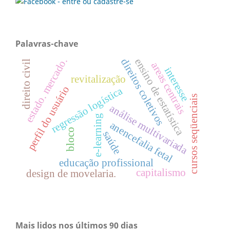
Palavras-chave
estado. mercado.
ensino de estatística
direitos coletivos
direito civil
areas centrais
interesse
revitalização
perfil do usuário
regressão logística
cursos seqüenciais
análise multivariada
e-learning
anencefalia fetal
bloco
saúde
educação profissional
capitalismo
design de movelaria.
Mais lidos nos últimos 90 dias