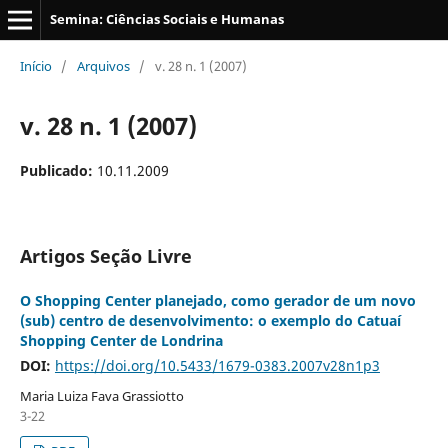
Semina: Ciências Sociais e Humanas
Início
/
Arquivos
/
v. 28 n. 1 (2007)
v. 28 n. 1 (2007)
Publicado:
10.11.2009
Artigos Seção Livre
O Shopping Center planejado, como gerador de um novo
(sub) centro de desenvolvimento: o exemplo do Catuaí
Shopping Center de Londrina
DOI:
https://doi.org/10.5433/1679-0383.2007v28n1p3
Maria Luiza Fava Grassiotto
3-22