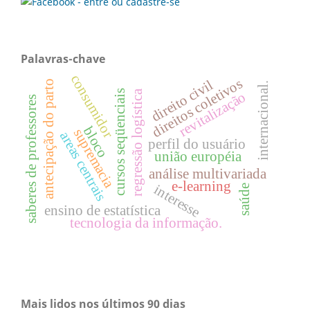
Palavras-chave
consumidor
direitos coletivos
direito civil
antecipação do parto
internacional.
cursos seqüenciais
regressão logística
revitalização
saberes de professores
bloco
supremacia
areas centrais
perfil do usuário
união européia
análise multivariada
e-learning
interesse
saúde
ensino de estatística
tecnologia da informação.
Mais lidos nos últimos 90 dias