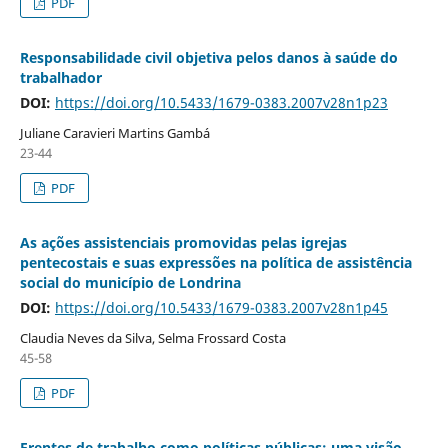
PDF
Responsabilidade civil objetiva pelos danos à saúde do
trabalhador
DOI:
https://doi.org/10.5433/1679-0383.2007v28n1p23
Juliane Caravieri Martins Gambá
23-44
PDF
As ações assistenciais promovidas pelas igrejas
pentecostais e suas expressões na política de assistência
social do município de Londrina
DOI:
https://doi.org/10.5433/1679-0383.2007v28n1p45
Claudia Neves da Silva, Selma Frossard Costa
45-58
PDF
Frentes de trabalho como políticas públicas: uma visão