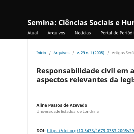
Semina: Ciências Sociais e H
Atual
Arquivos
Notícias
Portal de Periód
Início
/
Arquivos
/
v. 29 n. 1 (2008)
/
Artigos Seçã
Responsabilidade civil em a
aspectos relevantes da legi
Aline Passos de Azevedo
Universidade Estadual de Londrina
DOI:
https://doi.org/10.5433/1679-0383.2008v2