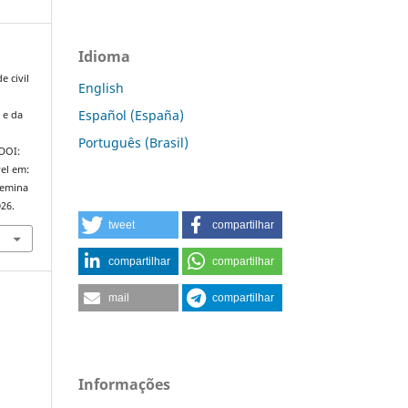
Idioma
e civil
English
Español (España)
 e da
e
Português (Brasil)
 DOI:
el em:
semina
026.
tweet
compartilhar
compartilhar
compartilhar
mail
compartilhar
Informações