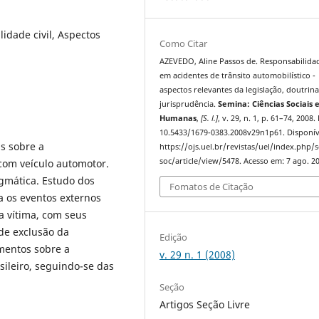
lidade civil, Aspectos
Como Citar
AZEVEDO, Aline Passos de. Responsabilidad
em acidentes de trânsito automobilístico -
aspectos relevantes da legislação, doutrina
jurisprudência.
Semina: Ciências Sociais 
Humanas
,
[S. l.]
, v. 29, n. 1, p. 61–74, 2008.
10.5433/1679-0383.2008v29n1p61. Disponív
s sobre a
https://ojs.uel.br/revistas/uel/index.php/
soc/article/view/5478. Acesso em: 7 ago. 2
 com veículo automotor.
agmática. Estudo dos
Fomatos de Citação
a os eventos externos
a vítima, com seus
 de exclusão da
Edição
amentos sobre a
v. 29 n. 1 (2008)
sileiro, seguindo-se das
Seção
Artigos Seção Livre