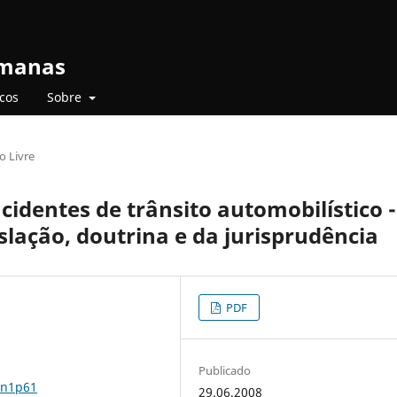
umanas
icos
Sobre
o Livre
cidentes de trânsito automobilístico -
slação, doutrina e da jurisprudência
PDF
Publicado
9n1p61
29.06.2008