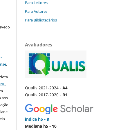
Para Leitores
Para Autores
Para Bibliotecários
zevedo
Avaliadores
a
-
ense
.
adota
-NC
,
Qualis 2021-2024 -
A4
em
Qualis 2017-2020 -
B1
s aos
cação
iar e
eio
ìndice h5 - 8
Mediana h5 - 10