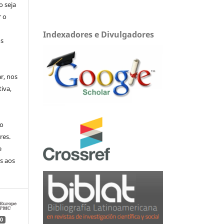
o seja
r o
Indexadores e Divulgadores
os
ar, nos
iva,
no
res.
e
s aos
0