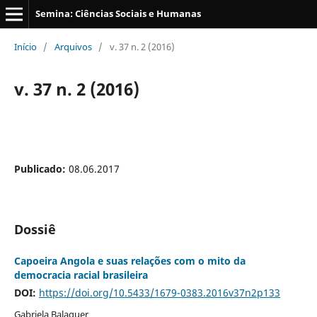
Semina: Ciências Sociais e Humanas
Início
/
Arquivos
/
v. 37 n. 2 (2016)
v. 37 n. 2 (2016)
Publicado:
08.06.2017
Dossiê
Capoeira Angola e suas relações com o mito da
democracia racial brasileira
DOI:
https://doi.org/10.5433/1679-0383.2016v37n2p133
Gabriela Balaguer