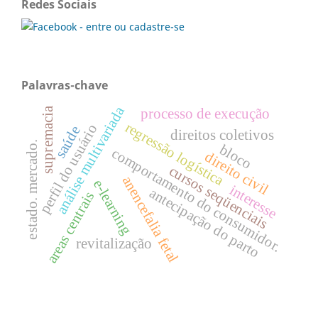
Redes Sociais
Palavras-chave
análise multivariada
supremacia
processo de execução
regressão logística
perfil do usuário
saúde
direitos coletivos
estado. mercado.
bloco
comportamento do consumidor.
direito civil
cursos seqüenciais
anencefalia fetal
e-learning
interesse
antecipação do parto
areas centrais
revitalização