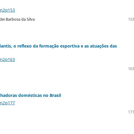
4n2p153
dei Barbosa da Silva
153
antis, o reflexo da formação esportiva e as atuações das
4n2p163
163
balhadoras domésticas no Brasil
4n2p177
177