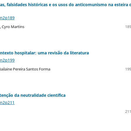
, falsidades históricas e os usos do anticomunismo na esteira 
4n2p189
s, Cyro Martins
189
ntexto hospitalar: uma revisão da literatura
4n2p199
ailaine Pereira Santos Forma
199
nção da neutralidade científica
4n2p211
211