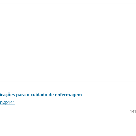
plicações para o cuidado de enfermagem
4n2p141
141