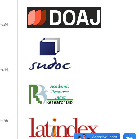
-234
-244
-256