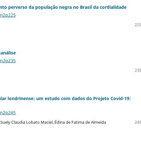
ento perverso da população negra no Brasil da cordialidade
4n2p225
225
canálise
4n2p235
235
alar londrinense: um estudo com dados do Projeto Covid-19:
4n2p245
, Suely Claudia Lobato Maciel, Édina de Fatima de Almeida
245