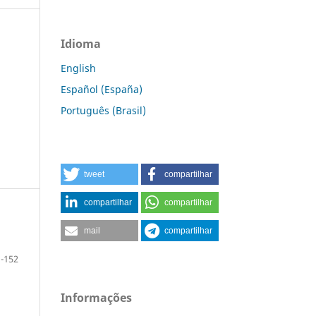
Idioma
English
Español (España)
Português (Brasil)
tweet
compartilhar
compartilhar
compartilhar
mail
compartilhar
-152
Informações