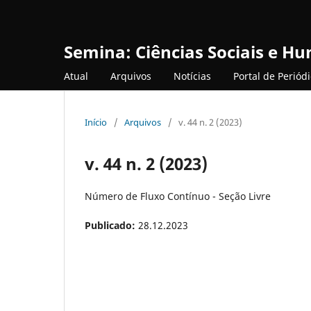
Semina: Ciências Sociais e H
Atual
Arquivos
Notícias
Portal de Periód
Início
/
Arquivos
/
v. 44 n. 2 (2023)
v. 44 n. 2 (2023)
Número de Fluxo Contínuo - Seção Livre
Publicado:
28.12.2023