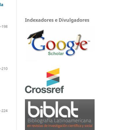
da
Indexadores e Divulgadores
-198
-210
-224