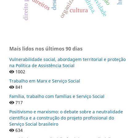
direito público
subjetividade
organização
londrina.
direitos
cultura
Mais lidos nos últimos 90 dias
Vulnerabilidade social, abordagem territorial e proteção
na Política de Assistência Social
1002
Trabalho em Marx e Serviço Social
841
Família, trabalho com famílias e Serviço Social
717
Positivismo e marxismo: o debate sobre a neutralidade
científica e a construção do projeto profissional do
Serviço Social brasileiro
634