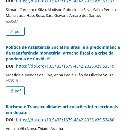
DOI:
https://doi.org/10.5433/1679-4842.2026.v29.53537
Silmara Carneiro e Silva, Aladison Roberto da Silva, Safira Pereira,
Maria Luiza Hass Rosa, Sara Giovana Amaro dos Santos
e53537
pdf
Política de Assistência Social no Brasil e a predominância
da transferência monetária: arrocho fiscal e a crise da
pandemia de Covid-19
DOI:
https://doi.org/10.5433/1679-4842.2026.v29.53519
Mossicleia Mendes da Silva, Anna Paola Tuão de Oliveira Souza
e53519
pdf
Racismo e Transexualidade: articulações interseccionais
em debate
DOI:
https://doi.org/10.5433/1679-4842.2026.v29.53480
Adeildo Vila Nova, Thiago Aranha