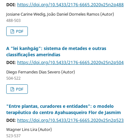
DOI:
https://doi.org/10.5433/2176-6665.2020v25n2p488
Josiane Carine Wedig, João Daniel Dorneles Ramos (Autor)
488-503
PDF
A "lei kanhgág": sistema de metades e outras
classificações ameríndias
DOI:
https://doi.org/10.5433/2176-6665.2020v25n2p504
Diego Fernandes Dias Severo (Autor)
504-522
PDF
"Entre plantas, curadores e entidades": o modelo
terapêutico do centro Ayahuasqueiro Flor de Jasmim
DOI:
https://doi.org/10.5433/2176-6665.2020v25n2p523
Wagner Lins Lira (Autor)
523-537