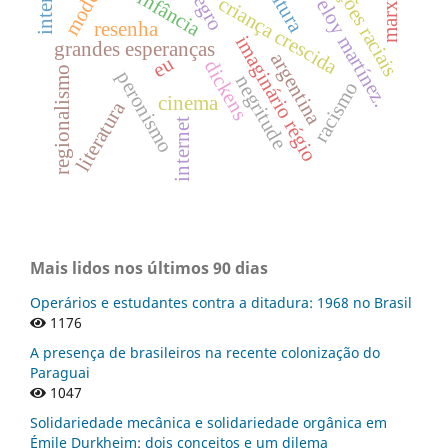
tomás eloy martínez.
relações raciais
marxismo
cultura
negro
infância
criança crescida
resenha
imaginário régio
grandes esperanças
argentina
eu
dickens
regionalismo
peronismo
negritude
racismo
cinema
literatura
internet
Mais lidos nos últimos 90 dias
Operários e estudantes contra a ditadura: 1968 no Brasil
1176
A presença de brasileiros na recente colonização do
Paraguai
1047
Solidariedade mecânica e solidariedade orgânica em
Émile Durkheim: dois conceitos e um dilema