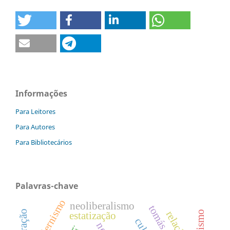
Informações
Para Leitores
Para Autores
Para Bibliotecários
Palavras-chave
modernismo
neoliberalismo
interação
estatização