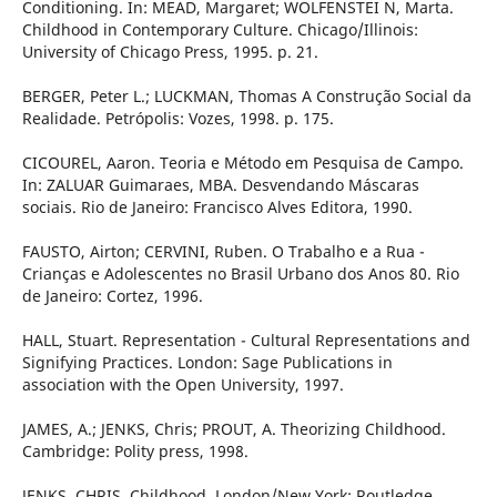
Conditioning. In: MEAD, Margaret; WOLFENSTEI N, Marta.
Childhood in Contemporary Culture. Chicago/Illinois:
University of Chicago Press, 1995. p. 21.
BERGER, Peter L.; LUCKMAN, Thomas A Construção Social da
Realidade. Petrópolis: Vozes, 1998. p. 175.
CICOUREL, Aaron. Teoria e Método em Pesquisa de Campo.
In: ZALUAR Guimaraes, MBA. Desvendando Máscaras
sociais. Rio de Janeiro: Francisco Alves Editora, 1990.
FAUSTO, Airton; CERVINI, Ruben. O Trabalho e a Rua -
Crianças e Adolescentes no Brasil Urbano dos Anos 80. Rio
de Janeiro: Cortez, 1996.
HALL, Stuart. Representation - Cultural Representations and
Signifying Practices. London: Sage Publications in
association with the Open University, 1997.
JAMES, A.; JENKS, Chris; PROUT, A. Theorizing Childhood.
Cambridge: Polity press, 1998.
JENKS, CHRIS. Childhood. London/New York: Routledge,