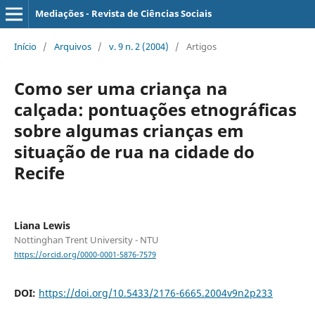
Mediações - Revista de Ciências Sociais
Início
/
Arquivos
/
v. 9 n. 2 (2004)
/
Artigos
Como ser uma criança na
calçada: pontuações etnográficas
sobre algumas crianças em
situação de rua na cidade do
Recife
Liana Lewis
Nottinghan Trent University - NTU
https://orcid.org/0000-0001-5876-7579
DOI:
https://doi.org/10.5433/2176-6665.2004v9n2p233