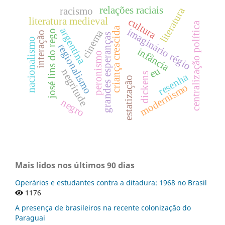
relações raciais
literatura
racismo
literatura medieval
cultura
centralização política
criança crescida
argentina
imaginário régio
cinema
josé lins do rego
interação
grandes esperanças
nacionalismo
regionalismo
infância
peronismo
eu
negritude
dickens
resenha
estatização
modernismo
negro
Mais lidos nos últimos 90 dias
Operários e estudantes contra a ditadura: 1968 no Brasil
1176
A presença de brasileiros na recente colonização do
Paraguai