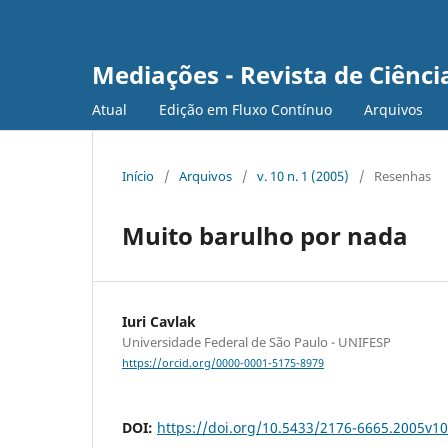
Mediações - Revista de Ciência
Atual
Edição em Fluxo Contínuo
Arquivos
Início
/
Arquivos
/
v. 10 n. 1 (2005)
/
Resenhas
Muito barulho por nada
Iuri Cavlak
Universidade Federal de São Paulo - UNIFESP
https://orcid.org/0000-0001-5175-8979
DOI:
https://doi.org/10.5433/2176-6665.2005v1