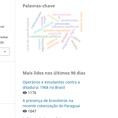
Palavras-chave
regionalismo
classes sociais
nacionalismo
literatura
eu
negro
cinema
ciclo da cana-de-açúcar
modernismo
:
criança crescida
peronismo
literatura medieval
vel
imaginário régio
grandes esperanças
negritude
dickens
cultura
centralização política
mediac
infância
argentina
internet
racismo
marxismo
026.
Mais lidos nos últimos 90 dias
Operários e estudantes contra a
ditadura: 1968 no Brasil
1176
A presença de brasileiros na
recente colonização do Paraguai
1047