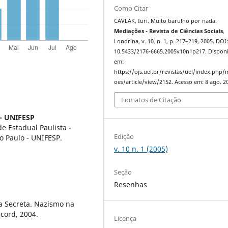
Como Citar
CAVLAK, Iuri. Muito barulho por nada.
Mediações - Revista de Ciências Sociais
,
Londrina, v. 10, n. 1, p. 217–219, 2005. DOI
10.5433/2176-6665.2005v10n1p217. Disponí
em:
https://ojs.uel.br/revistas/uel/index.php/
oes/article/view/2152. Acesso em: 8 ago. 2
Fomatos de Citação
 - UNIFESP
e Estadual Paulista -
Edição
o Paulo - UNIFESP.
v. 10 n. 1 (2005)
Seção
Resenhas
a Secreta. Nazismo na
ecord, 2004.
Licença