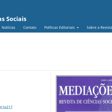
s Sociais
Notícias
Contato
Políticas Editoriais
Sobre a Revist
0n1p217