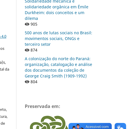
Solidariedade mecânica e
solidariedade orgânica em Émile
Durkheim: dois conceitos e um
dilema
905
a
500 anos de lutas sociais no Brasil:
 4.0
movimentos sociais, ONGs e
terceiro setor
gos
874
A colonização do norte do Paraná:
a)s,
organização, catalogação e análise
tal da
dos documentos da coleção de
George Craig Smith (1909-1992)
804
Preservada em:
rto,
tura,
 de