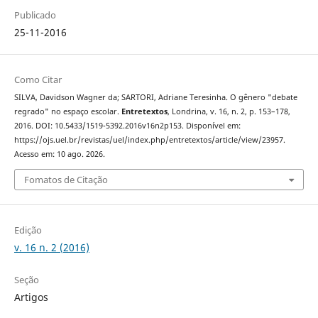
Publicado
25-11-2016
Como Citar
SILVA, Davidson Wagner da; SARTORI, Adriane Teresinha. O gênero "debate
regrado" no espaço escolar.
Entretextos
, Londrina, v. 16, n. 2, p. 153–178,
2016. DOI: 10.5433/1519-5392.2016v16n2p153. Disponível em:
https://ojs.uel.br/revistas/uel/index.php/entretextos/article/view/23957.
Acesso em: 10 ago. 2026.
Fomatos de Citação
Edição
v. 16 n. 2 (2016)
Seção
Artigos