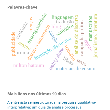
Palavras-chave
heterogeneidade
jornalismo. literatura
linguagem
análise do discurso
manuscritos
crenças
campanha política
tradução
violência
semiótica
discurso autoritário
blog
canção
publicidade
formação discursiva
reparo
ensino
trabalho
reality show
ironia
libras
texto
milton hatoum
materiais de ensino
Mais lidos nos últimos 90 dias
A entrevista semiestruturada na pesquisa qualitativa-
interpretativa: um guia de análise processual