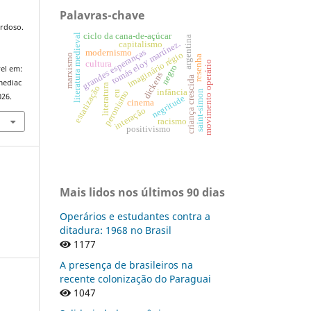
Palavras-chave
rdoso.
ciclo da cana-de-açúcar
literatura medieval
argentina
tomás eloy martínez.
capitalismo
grandes esperanças
modernismo
imaginário régio
marxismo
resenha
cultura
movimento operário
negro
el em:
dickens
criança crescida
mediac
literatura
estatização
infância
saint-simon
peronismo
eu
026.
negritude
cinema
interação
racismo
positivismo
Mais lidos nos últimos 90 dias
Operários e estudantes contra a
ditadura: 1968 no Brasil
1177
A presença de brasileiros na
recente colonização do Paraguai
1047