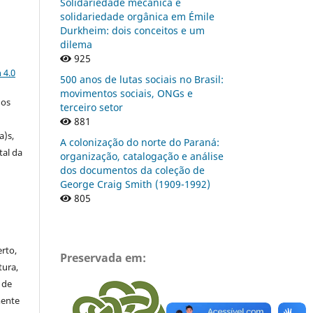
Solidariedade mecânica e
solidariedade orgânica em Émile
Durkheim: dois conceitos e um
dilema
925
a
 4.0
500 anos de lutas sociais no Brasil:
movimentos sociais, ONGs e
gos
terceiro setor
881
a)s,
A colonização do norte do Paraná:
tal da
organização, catalogação e análise
dos documentos da coleção de
George Craig Smith (1909-1992)
805
rto,
Preservada em:
tura,
 de
mente