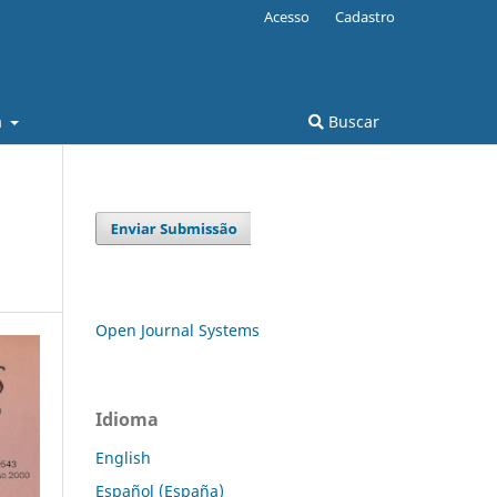
Acesso
Cadastro
a
Buscar
Open Journal Systems
Idioma
English
Español (España)