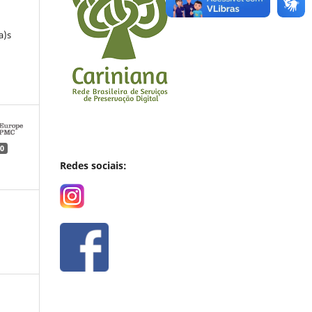
a)s
0
Redes sociais: