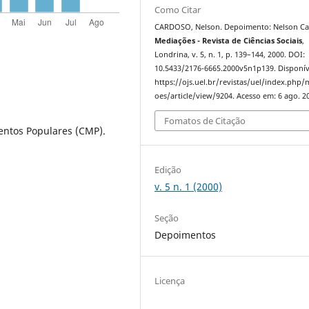
Como Citar
CARDOSO, Nelson. Depoimento: Nelson Ca
Mediações - Revista de Ciências Sociais
,
Londrina, v. 5, n. 1, p. 139–144, 2000. DOI:
10.5433/2176-6665.2000v5n1p139. Disponív
https://ojs.uel.br/revistas/uel/index.php/
oes/article/view/9204. Acesso em: 6 ago. 2
Fomatos de Citação
ntos Populares (CMP).
Edição
v. 5 n. 1 (2000)
Seção
Depoimentos
Licença