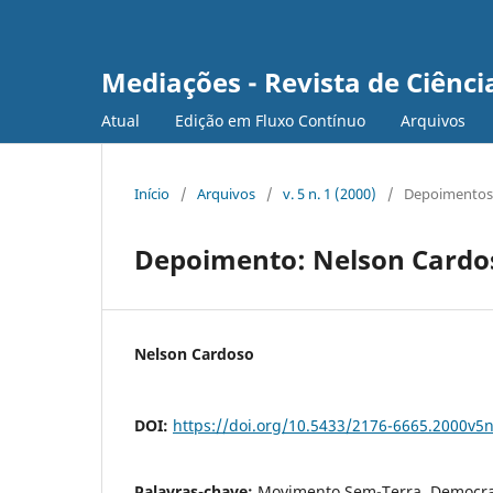
Mediações - Revista de Ciência
Atual
Edição em Fluxo Contínuo
Arquivos
Início
/
Arquivos
/
v. 5 n. 1 (2000)
/
Depoimentos
Depoimento: Nelson Cardo
Nelson Cardoso
DOI:
https://doi.org/10.5433/2176-6665.2000v5
Palavras-chave:
Movimento Sem-Terra, Democraci