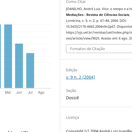
Como Citar
JOANILHO, André Luiz. Vico: o tempo e a hi
Mediações - Revista de Ciências Sociais
,
Londrina, v. 9, n. 2, p. 67–84, 2004. DOI:
10.5433/2176-6665.2004v9n2p67. Disponíve
https://ojs.uel.br/revistas/uel/index.php/
oes/article/view/9025. Acesso em: 6 ago. 2
Fomatos de Citação
Edição
v. 9 n. 2 (2004)
Seção
Dossiê
Licença
Copyright (c) 2004 André Luiz Joanilh