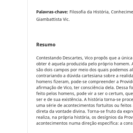
Palavras-chave:
Filosofia da História, Conhecime
Giambattista Vic.
Resumo
Contestando Descartes, Vico propôs que a úni
obter é aquela produzida pelo próprio homem. A
são dois campos por meio dos quais podemos al
contrariando a dúvida cartesiana sobre a realida
homens fizeram, pode-se compreender a Providê
afirmação de Vico, ter consciência dela. Dessa f
feito pelos homens, pode vir a ser o certum, que
ser e de sua existência. A história torna-se proc
uma série de acontecimentos fortuitos ou feitos 
direta da vontade divina. Torna-se fruto da ex
realiza, na própria história, os desígnios da Pr
acontecimentos numa direção específica: a consc