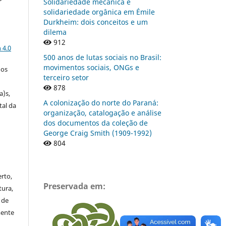
Solidariedade mecânica e
solidariedade orgânica em Émile
Durkheim: dois conceitos e um
dilema
a
912
 4.0
500 anos de lutas sociais no Brasil:
movimentos sociais, ONGs e
gos
terceiro setor
878
a)s,
A colonização do norte do Paraná:
tal da
organização, catalogação e análise
dos documentos da coleção de
George Craig Smith (1909-1992)
804
rto,
Preservada em:
tura,
 de
mente