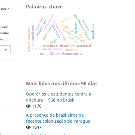
Palavras-chave
stória.
peronismo
grandes esperanças
marxismo
cultura
modernismo
imaginário régio
racismo
dickens
infância
negritude
argentina
regionalismo
l em:
literatura
relações raciais
criança crescida
mediac
eu
cinema
negro
026.
literatura e identidade nacional
literatura medieval
internet
instabilidade democrática
Mais lidos nos últimos 90 dias
Operários e estudantes contra a
ditadura: 1968 no Brasil
1176
A presença de brasileiros na
recente colonização do Paraguai
1047
o