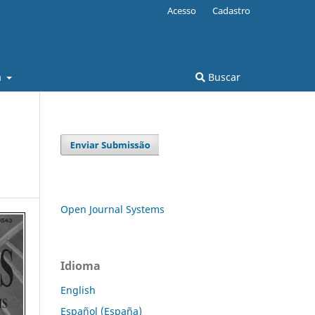
Acesso
Cadastro
a
Buscar
Open Journal Systems
Idioma
English
Español (España)