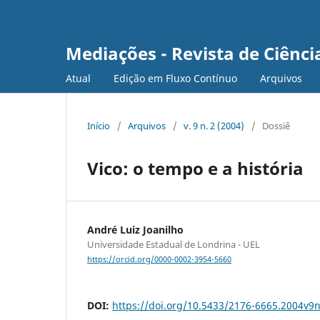
Mediações - Revista de Ciência
Atual
Edição em Fluxo Contínuo
Arquivos
Início
/
Arquivos
/
v. 9 n. 2 (2004)
/
Dossiê
Vico: o tempo e a história
André Luiz Joanilho
Universidade Estadual de Londrina - UEL
https://orcid.org/0000-0002-3954-5660
DOI:
https://doi.org/10.5433/2176-6665.2004v9