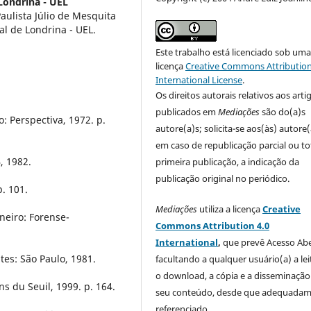
Londrina - UEL
aulista Júlio de Mesquita
al de Londrina - UEL.
Este trabalho está licenciado sob um
licença
Creative Commons Attribution
International License
.
Os direitos autorais relativos aos arti
publicados em
Mediações
são do(a)s
: Perspectiva, 1972. p.
autore(a)s; solicita-se aos(às) autore(
em caso de republicação parcial ou to
, 1982.
primeira publicação, a indicação da
publicação original no periódico.
p. 101.
Mediações
utiliza a licença
Creative
neiro: Forense-
Commons Attribution 4.0
International
,
que prevê Acesso Abe
tes: São Paulo, 1981.
facultando a qualquer usuário(a) a lei
o download, a cópia e a disseminação
ns du Seuil, 1999. p. 164.
seu conteúdo, desde que adequada
referenciado.