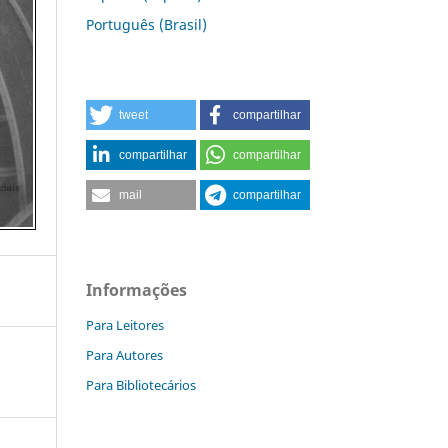
Português (Brasil)
tweet
compartilhar
compartilhar
compartilhar
mail
compartilhar
Informações
Para Leitores
Para Autores
Para Bibliotecários