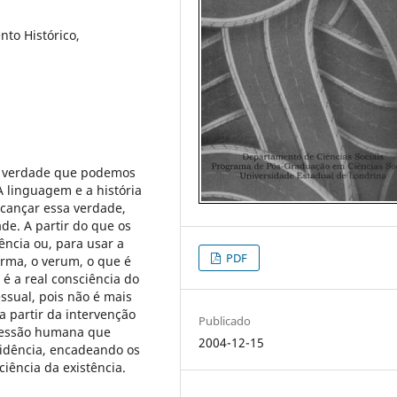
nto Histórico,
ca verdade que podemos
 linguagem e a história
cançar essa verdade,
de. A partir do que os
ncia ou, para usar a
PDF
orma, o verum, o que é
 é a real consciência do
essual, pois não é mais
a partir da intervenção
Publicado
pressão humana que
2004-12-15
ovidência, encadeando os
iência da existência.