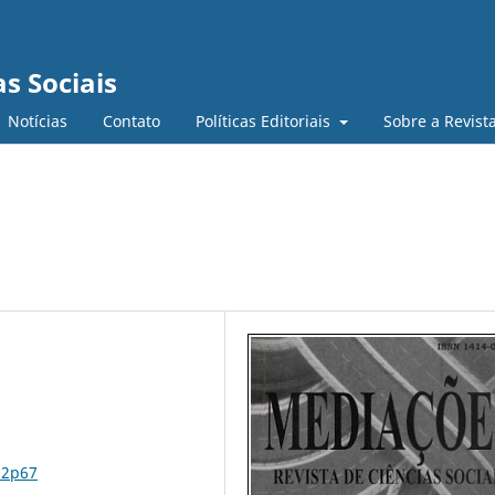
s Sociais
Notícias
Contato
Políticas Editoriais
Sobre a Revist
n2p67