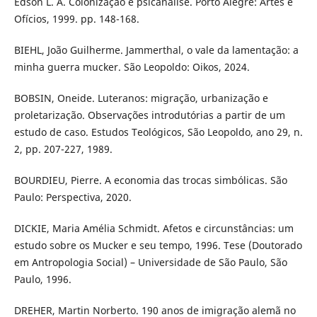
Edson L. A. Colonização e psicanálise. Porto Alegre: Artes e
Ofícios, 1999. pp. 148-168.
BIEHL, João Guilherme. Jammerthal, o vale da lamentação: a
minha guerra mucker. São Leopoldo: Oikos, 2024.
BOBSIN, Oneide. Luteranos: migração, urbanização e
proletarização. Observações introdutórias a partir de um
estudo de caso. Estudos Teológicos, São Leopoldo, ano 29, n.
2, pp. 207-227, 1989.
BOURDIEU, Pierre. A economia das trocas simbólicas. São
Paulo: Perspectiva, 2020.
DICKIE, Maria Amélia Schmidt. Afetos e circunstâncias: um
estudo sobre os Mucker e seu tempo, 1996. Tese (Doutorado
em Antropologia Social) – Universidade de São Paulo, São
Paulo, 1996.
DREHER, Martin Norberto. 190 anos de imigração alemã no