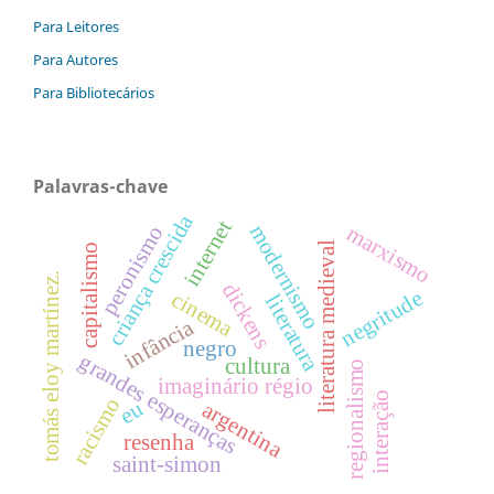
Para Leitores
Para Autores
Para Bibliotecários
Palavras-chave
criança crescida
internet
modernismo
marxismo
peronismo
literatura medieval
capitalismo
tomás eloy martínez.
dickens
negritude
cinema
literatura
infância
negro
grandes esperanças
cultura
regionalismo
imaginário régio
interação
racismo
eu
argentina
resenha
saint-simon