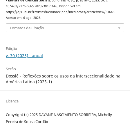
- Revista de Ciências Sociais
, Londrina, v. 30, p. e51646, 2025. DOI:
10.5433/2176-6665.2025v30e51646. Disponível em:
https://ojs.uel.br/revistas/uel/index.php/mediacoes/article/view/51646.
Acesso em: 6 ago. 2026.
Fomatos de Citação
Edição
v. 30 (2025) - anual
Seção
Dossiê - Reflexões sobre os usos da interseccionalidade na
América Latina (2025-1)
Licença
Copyright (c) 2025 DAYANE NASCIMENTO SOBREIRA, Michelly
Pereira de Sousa Cordão