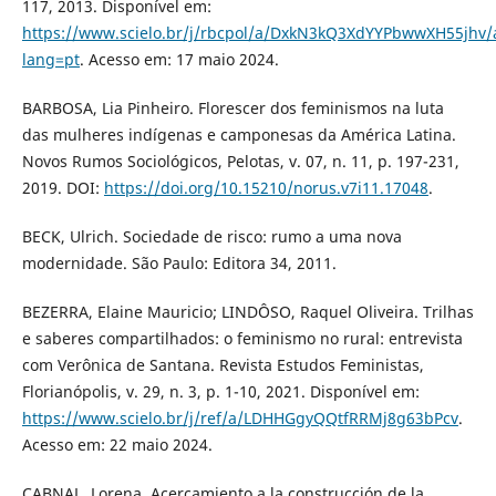
117, 2013. Disponível em:
https://www.scielo.br/j/rbcpol/a/DxkN3kQ3XdYYPbwwXH55jhv/a
lang=pt
. Acesso em: 17 maio 2024.
BARBOSA, Lia Pinheiro. Florescer dos feminismos na luta
das mulheres indígenas e camponesas da América Latina.
Novos Rumos Sociológicos, Pelotas, v. 07, n. 11, p. 197-231,
2019. DOI:
https://doi.org/10.15210/norus.v7i11.17048
.
BECK, Ulrich. Sociedade de risco: rumo a uma nova
modernidade. São Paulo: Editora 34, 2011.
BEZERRA, Elaine Mauricio; LINDÔSO, Raquel Oliveira. Trilhas
e saberes compartilhados: o feminismo no rural: entrevista
com Verônica de Santana. Revista Estudos Feministas,
Florianópolis, v. 29, n. 3, p. 1-10, 2021. Disponível em:
https://www.scielo.br/j/ref/a/LDHHGgyQQtfRRMj8g63bPcv
.
Acesso em: 22 maio 2024.
CABNAL, Lorena. Acercamiento a la construcción de la