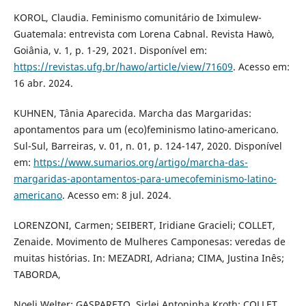
KOROL, Claudia. Feminismo comunitário de Iximulew-
Guatemala: entrevista com Lorena Cabnal. Revista Hawò,
Goiânia, v. 1, p. 1-29, 2021. Disponível em:
https://revistas.ufg.br/hawo/article/view/71609
. Acesso em:
16 abr. 2024.
KUHNEN, Tânia Aparecida. Marcha das Margaridas:
apontamentos para um (eco)feminismo latino-americano.
Sul-Sul, Barreiras, v. 01, n. 01, p. 124-147, 2020. Disponível
em:
https://www.sumarios.org/artigo/marcha-das-
margaridas-apontamentos-para-umecofeminismo-latino-
americano
. Acesso em: 8 jul. 2024.
LORENZONI, Carmen; SEIBERT, Iridiane Gracieli; COLLET,
Zenaide. Movimento de Mulheres Camponesas: veredas de
muitas histórias. In: MEZADRI, Adriana; CIMA, Justina Inês;
TABORDA,
Noeli Welter; GASPARETO, Sirlei Antoninha Kroth; COLLET,