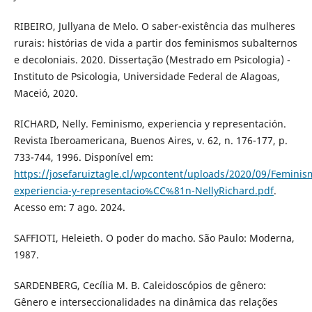
RIBEIRO, Jullyana de Melo. O saber-existência das mulheres
rurais: histórias de vida a partir dos feminismos subalternos
e decoloniais. 2020. Dissertação (Mestrado em Psicologia) -
Instituto de Psicologia, Universidade Federal de Alagoas,
Maceió, 2020.
RICHARD, Nelly. Feminismo, experiencia y representación.
Revista Iberoamericana, Buenos Aires, v. 62, n. 176-177, p.
733-744, 1996. Disponível em:
https://josefaruiztagle.cl/wpcontent/uploads/2020/09/Feminis
experiencia-y-representacio%CC%81n-NellyRichard.pdf
.
Acesso em: 7 ago. 2024.
SAFFIOTI, Heleieth. O poder do macho. São Paulo: Moderna,
1987.
SARDENBERG, Cecília M. B. Caleidoscópios de gênero:
Gênero e interseccionalidades na dinâmica das relações