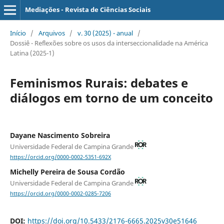
Mediações - Revista de Ciências Sociais
Início
/
Arquivos
/
v. 30 (2025) - anual
/
Dossiê - Reflexões sobre os usos da interseccionalidade na América
Latina (2025-1)
Feminismos Rurais: debates e
diálogos em torno de um conceito
Dayane Nascimento Sobreira
Universidade Federal de Campina Grande
https://orcid.org/0000-0002-5351-692X
Michelly Pereira de Sousa Cordão
Universidade Federal de Campina Grande
https://orcid.org/0000-0002-0285-7206
DOI:
https://doi.org/10.5433/2176-6665.2025v30e51646