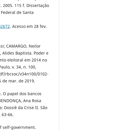
 2005. 115 f. Dissertação
e Federal de Santa
02672
. Acesso em 28 fev.
ssi; CAMARGO, Neilor
Alides Baptista. Poder e
to eleitoral em 2014 no
aulo, v. 34, n. 100,
pdf/rbcsoc/v34n100/0102-
5 de mar. de 2019.
. O papel dos bancos
n: MENDONÇA, Ana Rosa
: Dossiê da Crise II. São
. 63-66.
f self-government.