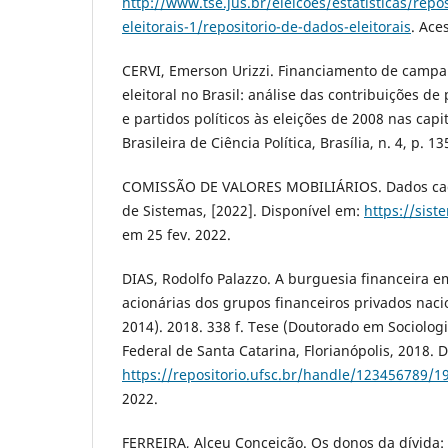
http://www.tse.jus.br/eleicoes/estatisticas/repo
eleitorais-1/repositorio-de-dados-eleitorais
. Ace
CERVI, Emerson Urizzi. Financiamento de cam
eleitoral no Brasil: análise das contribuições de 
e partidos políticos às eleições de 2008 nas capi
Brasileira de Ciência Política, Brasília, n. 4, p. 1
COMISSÃO DE VALORES MOBILIÁRIOS. Dados cadas
de Sistemas, [2022]. Disponível em:
https://sist
em 25 fev. 2022.
DIAS, Rodolfo Palazzo. A burguesia financeira e
acionárias dos grupos financeiros privados nacio
2014). 2018. 338 f. Tese (Doutorado em Sociologi
Federal de Santa Catarina, Florianópolis, 2018. 
https://repositorio.ufsc.br/handle/123456789/1
2022.
FERREIRA, Alceu Conceição. Os donos da dívida: