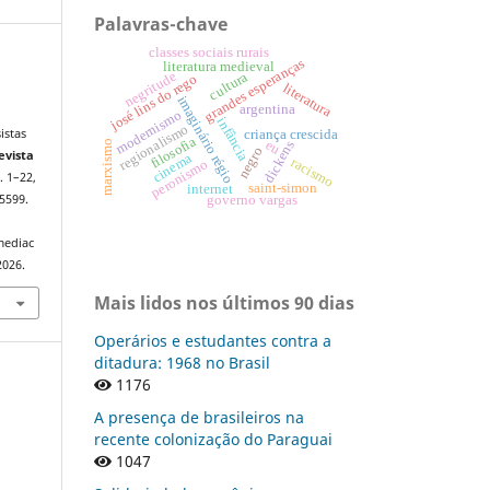
Palavras-chave
classes sociais rurais
grandes esperanças
literatura medieval
negritude
cultura
josé lins do rego
literatura
imaginário régio
argentina
modernismo
infância
regionalismo
istas
criança crescida
filosofia
eu
marxismo
dickens
negro
evista
cinema
racismo
peronismo
p. 1–22,
saint-simon
internet
5599.
governo vargas
mediac
2026.
Mais lidos nos últimos 90 dias
Operários e estudantes contra a
ditadura: 1968 no Brasil
1176
A presença de brasileiros na
recente colonização do Paraguai
1047