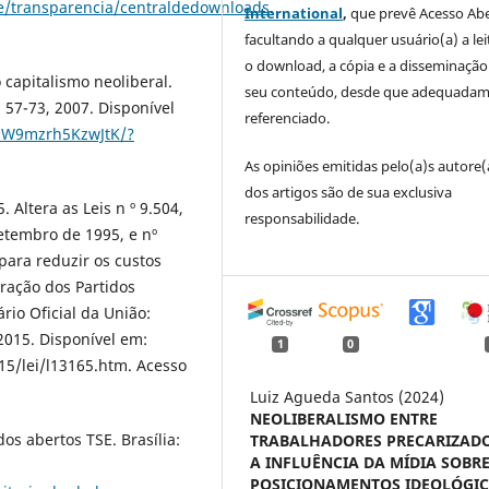
e/transparencia/centraldedownloads
.
International
,
que prevê Acesso Abe
facultando a qualquer usuário(a) a lei
o download, a cópia e a disseminação
capitalismo neoliberal.
seu conteúdo, desde que adequada
p. 57-73, 2007. Disponível
referenciado.
whW9mzrh5KzwJtK/?
As opiniões emitidas pelo(a)s autore(
dos artigos são de sua exclusiva
 Altera as Leis n º 9.504,
responsabilidade.
etembro de 1995, e nº
 para reduzir os custos
tração dos Partidos
ário Oficial da União:
 2015. Disponível em:
1
0
15/lei/l13165.htm. Acesso
Luiz Agueda Santos (2024)
NEOLIBERALISMO ENTRE
dos abertos TSE. Brasília:
TRABALHADORES PRECARIZADO
A INFLUÊNCIA DA MÍDIA SOBR
POSICIONAMENTOS IDEOLÓGIC