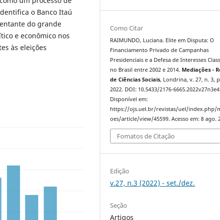
s como um processo de
dentifica o Banco Itaú
sentante do grande
Como Citar
ítico e econômico nos
RAIMUNDO, Luciana. Elite em Disputa: O
es às eleições
Financiamento Privado de Campanhas
Presidenciais e a Defesa de Interesses Class
no Brasil entre 2002 e 2014.
Mediações - R
de Ciências Sociais
, Londrina, v. 27, n. 3, 
2022. DOI: 10.5433/2176-6665.2022v27n3e4
Disponível em:
https://ojs.uel.br/revistas/uel/index.php/
oes/article/view/45599. Acesso em: 8 ago. 
Fomatos de Citação
Edição
v.27, n.3 (2022) - set./dez.
Seção
Artigos