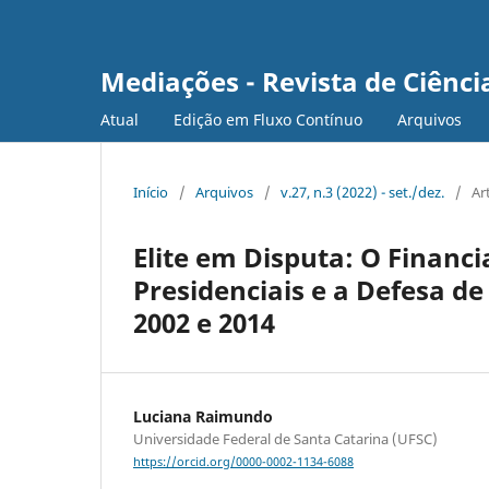
Mediações - Revista de Ciência
Atual
Edição em Fluxo Contínuo
Arquivos
Início
/
Arquivos
/
v.27, n.3 (2022) - set./dez.
/
Ar
Elite em Disputa: O Finan
Presidenciais e a Defesa de 
2002 e 2014
Luciana Raimundo
Universidade Federal de Santa Catarina (UFSC)
https://orcid.org/0000-0002-1134-6088