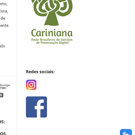
rto,
tura,
 de
mente
a)s
Redes sociais:
0
S:
E
OS.