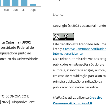
Licença
Copyright (c) 2022 Luciana Raimund
nta Catarina (UFSC)
Este trabalho está licenciado sob um
niversidade Federal de
licença
Creative Commons Attribution
squisadora junto ao
International License
.
nanceiro da Universidade
Os direitos autorais relativos aos arti
publicados em
Mediações
são do(a)s
autore(a)s; solicita-se aos(às) autore(
em caso de republicação parcial ou to
primeira publicação, a indicação da
publicação original no periódico.
NTO ECONÔMICO E
Mediações
utiliza a licença
Creative
[2022]. Disponível em:
Commons Attribution 4.0