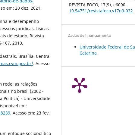
sitorio-de-dados-
REVISTA FOCO,
17
(9),
e6090.
sso em: 20 dez. 2021.
10.54751/revistafoco.v17n9-032
panha e desempenho
pessoas jurídicas, físicas
Dados de financiamento
tais de estado. Revista
35-167, 2010.
Universidade Federal de S
Catarina
trais. Brasília: Central
emas.cvm.gov.br/
. Acesso
m rede: as relações
nais no brasil (2002 -
a Política) - Universidade
Disponível em:
98289
. Acesso em: 23 fev.
 um enfoque sociopolítico