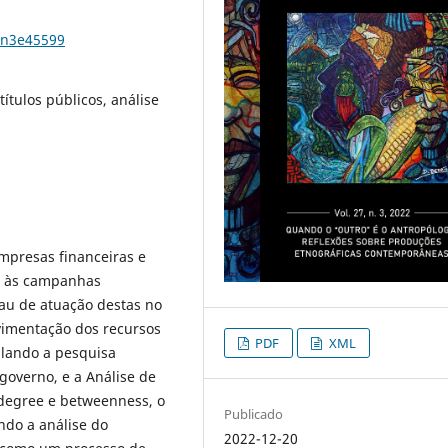
7n3e45599
ítulos públicos, análise
empresas financeiras e
os às campanhas
rau de atuação destas no
ovimentação dos recursos
PDF
XML
ulando a pesquisa
 governo, e a Análise de
 degree e betweenness, o
Publicado
ndo a análise do
2022-12-20