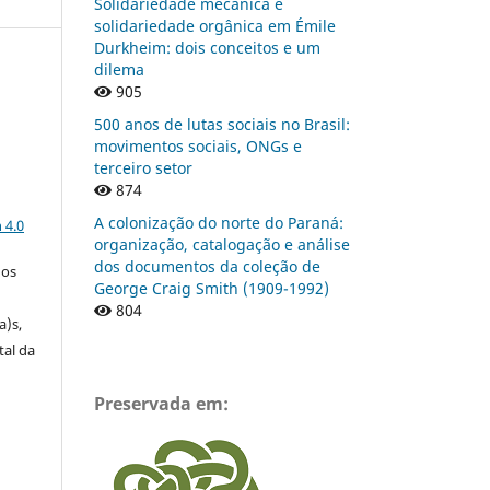
Solidariedade mecânica e
solidariedade orgânica em Émile
Durkheim: dois conceitos e um
dilema
905
o
500 anos de lutas sociais no Brasil:
movimentos sociais, ONGs e
terceiro setor
874
a
A colonização do norte do Paraná:
 4.0
organização, catalogação e análise
dos documentos da coleção de
gos
George Craig Smith (1909-1992)
804
a)s,
tal da
Preservada em: