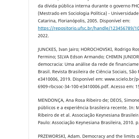
da dívida pública interna durante o governo FHC.
(Mestrado em Sociologia Política) - Universidad
Catarina, Florianópolis, 2005. Disponível em:
https://repositorio.ufsc.br/handle/123456789/1
2022.
JUNCKES, Ivan Jairo; HOROCHOVSKI, Rodrigo Ro
Fermino; SILVA Edson Armando; CHIMIN JUNIOR, 
democracia: Uma análise da rede de financiamen
Brasil. Revista Brasileira de Ciência Sociais, São P
e3410006, 2019. Disponível em: www.scielo.br/
6909-rbcsoc-34-100-e3410006.pdf. Acesso em: 1
MENDONÇA, Ana Rosa Ribeiro de; DEOS, Simone
públicos e a experiência brasileira recente. I
Ribeiro de et al. Associação Keynesiana Brasileira
Paulo: Associação Keynesiana Brasileira, 2010. p
PRZEWORSKI, Adam. Democracy and the limits o