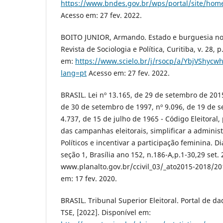
https://www.bndes.gov.br/wps/portal/site/hom
Acesso em: 27 fev. 2022.
BOITO JUNIOR, Armando. Estado e burguesia no 
Revista de Sociologia e Política, Curitiba, v. 28, 
em:
https://www.scielo.br/j/rsocp/a/YbjVShyc
lang=pt
Acesso em: 27 fev. 2022.
BRASIL. Lei nº 13.165, de 29 de setembro de 2015.
de 30 de setembro de 1997, nº 9.096, de 19 de s
4.737, de 15 de julho de 1965 - Código Eleitoral,
das campanhas eleitorais, simplificar a adminis
Políticos e incentivar a participação feminina. Di
seção 1, Brasília ano 152, n.186-A,p.1-30,29 set.
www.planalto.gov.br/ccivil_03/_ato2015-2018/20
em: 17 fev. 2020.
BRASIL. Tribunal Superior Eleitoral. Portal de da
TSE, [2022]. Disponível em: