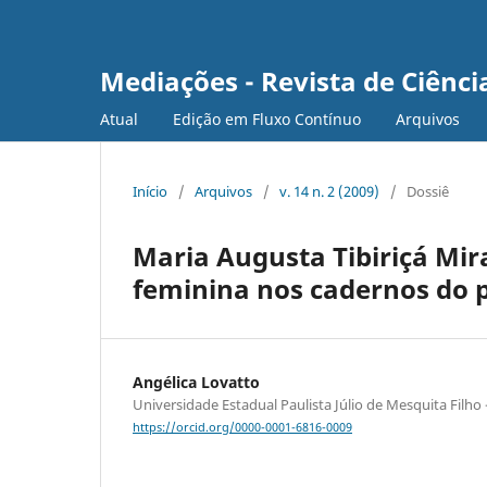
Mediações - Revista de Ciência
Atual
Edição em Fluxo Contínuo
Arquivos
Início
/
Arquivos
/
v. 14 n. 2 (2009)
/
Dossiê
Maria Augusta Tibiriçá Mi
feminina nos cadernos do p
Angélica Lovatto
Universidade Estadual Paulista Júlio de Mesquita Filho
https://orcid.org/0000-0001-6816-0009