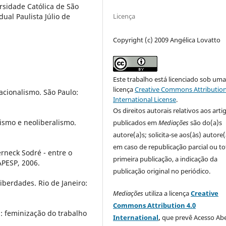
ersidade Católica de São
Licença
ual Paulista Júlio de
Copyright (c) 2009 Angélica Lovatto
Este trabalho está licenciado sob um
licença
Creative Commons Attribution
acionalismo. São Paulo:
International License
.
Os direitos autorais relativos aos arti
ismo e neoliberalismo.
publicados em
Mediações
são do(a)s
autore(a)s; solicita-se aos(às) autore(
em caso de republicação parcial ou to
rneck Sodré - entre o
primeira publicação, a indicação da
APESP, 2006.
publicação original no periódico.
 liberdades. Rio de Janeiro:
Mediações
utiliza a licença
Creative
Commons Attribution 4.0
: feminização do trabalho
International
,
que prevê Acesso Abe