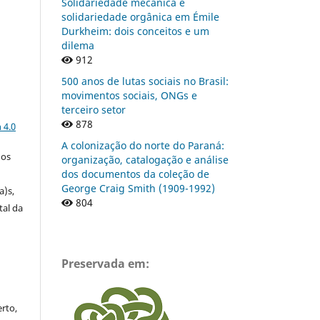
Solidariedade mecânica e
solidariedade orgânica em Émile
Durkheim: dois conceitos e um
dilema
912
500 anos de lutas sociais no Brasil:
movimentos sociais, ONGs e
terceiro setor
a
878
 4.0
A colonização do norte do Paraná:
gos
organização, catalogação e análise
dos documentos da coleção de
George Craig Smith (1909-1992)
a)s,
804
tal da
Preservada em:
rto,