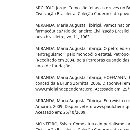
MIGLIOLI, Jorge. Como são feitas as greves no Bra
Civilização Brasileira. Coleção Cadernos do povo b
MIRANDA, Maria Augusta Tibiriçá. Vamos naciona
farmacêutica? Rio de Janeiro: Civilização Brasil
povo brasileiro, vo. 11, 1963.
MIRANDA, Maria Augusta Tibiriçá. O petróleo é n
"entreguismo", pelo monopólio estatal. Petrópoli
[Reeditado em 2004, pela Petrobrás quando da
anos de fundação].
MIRANDA, Maria Augusta Tibiriçá; HOFFMANN, H
concedida a Bruno Zornitta, 2006. Disponível em
www.midiaindependente.org. Acessado em: 25/
MIRANDA, Maria Augusta Tibiriçá. Entrevista co
Amorim, 2009. Disponível em www.paulohenriq
Acessado em: 25/10/2009.
MONTEIRO, Sylvio. Como atua o imperialismo ian
Civilização Brasileira. Coleção Cadernos do povo b