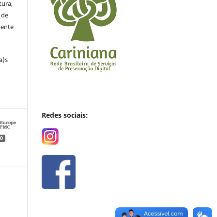
tura,
 de
mente
a)s
Redes sociais:
0