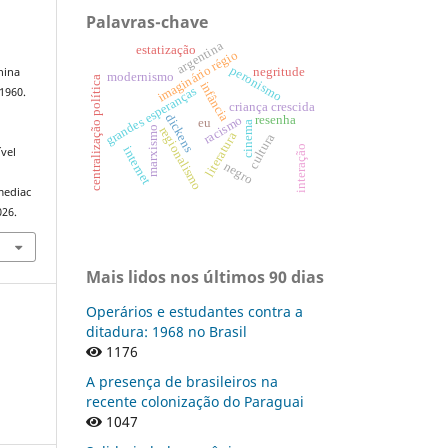
Palavras-chave
argentina
estatização
imaginário régio
peronismo
negritude
nina
modernismo
centralização política
infância
grandes esperanças
1960.
criança crescida
dickens
racismo
resenha
eu
cinema
regionalismo
marxismo
:
literatura
cultura
interação
internet
vel
negro
mediac
026.
Mais lidos nos últimos 90 dias
Operários e estudantes contra a
ditadura: 1968 no Brasil
1176
A presença de brasileiros na
recente colonização do Paraguai
1047