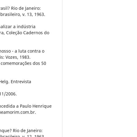
sil? Rio de Janeiro:
rasileiro, v. 13, 1963.
lizar a indústria
eira, Coleção Cadernos do
osso - a luta contra o
s: Vozes, 1983.
s comemorações dos 50
elg. Entrevista
11/2006.
ncedida a Paulo Henrique
ueamorim.com.br.
que? Rio de Janeiro:
rasileiro, v. 12, 1963.