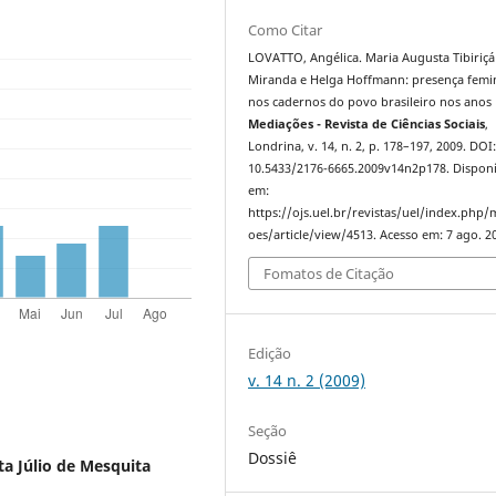
Como Citar
LOVATTO, Angélica. Maria Augusta Tibiriçá
Miranda e Helga Hoffmann: presença femi
nos cadernos do povo brasileiro nos anos 
Mediações - Revista de Ciências Sociais
,
Londrina, v. 14, n. 2, p. 178–197, 2009. DOI
10.5433/2176-6665.2009v14n2p178. Disponí
em:
https://ojs.uel.br/revistas/uel/index.php/
oes/article/view/4513. Acesso em: 7 ago. 2
Fomatos de Citação
Edição
v. 14 n. 2 (2009)
Seção
Dossiê
ta Júlio de Mesquita