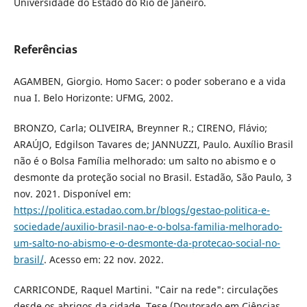
Universidade do Estado do Rio de Janeiro.
Referências
AGAMBEN, Giorgio. Homo Sacer: o poder soberano e a vida
nua I. Belo Horizonte: UFMG, 2002.
BRONZO, Carla; OLIVEIRA, Breynner R.; CIRENO, Flávio;
ARAÚJO, Edgilson Tavares de; JANNUZZI, Paulo. Auxílio Brasil
não é o Bolsa Família melhorado: um salto no abismo e o
desmonte da proteção social no Brasil. Estadão, São Paulo, 3
nov. 2021. Disponível em:
https://politica.estadao.com.br/blogs/gestao-politica-e-
sociedade/auxilio-brasil-nao-e-o-bolsa-familia-melhorado-
um-salto-no-abismo-e-o-desmonte-da-protecao-social-no-
brasil/
. Acesso em: 22 nov. 2022.
CARRICONDE, Raquel Martini. "Cair na rede": circulações
desde os abrigos da cidade. Tese (Doutorado em Ciências