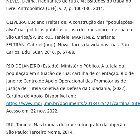
NEVES, Delma. Habitantes de rua e vicissitudes do trabalho
livre. Antropolítica (UFF), v. 2, p. 100-130, 2011.
OLIVEIRA, Luciano Freitas de. A construção das "populações-
alvo" nas políticas públicas o caso dos moradores de rua em
São Carlos/SP. In: RUI, Taniele; MARTINEZ, Mariana;
FELTRAN, Gabriel (org.). Novas faces da vida nas ruas. São
Carlos, EdUFSCar, 2016. p. 67-88.
RIO DE JANEIRO (Estado). Ministério Público. A tutela da
população em situação de rua: cartilha de orientação. Rio de
Janeiro: Centro de Apoio Operacional das Promotorias de
Justiça de Tutela Coletiva de Defesa da Cidadania, [2022].
Cartilha de Apoio. Disponível em:
https://www.mprj.mp.br/documents/20184/25421/cartilha_tutel
Acesso em: 22 nov. 2022.
RUI, Taniele. Nas tramas do crack: etnografia da abjeção.
São Paulo: Terceiro Nome, 2014.