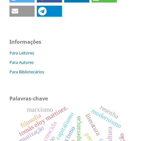
Informações
Para Leitores
Para Autores
Para Bibliotecários
Palavras-chave
tomás eloy martínez.
resenha
marxismo
modernismo
capitalismo
filosofia
literatura
criança crescida
estatização
racismo
cultura