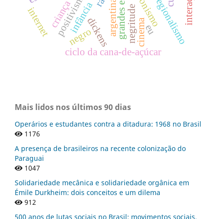
grandes esperanças
peronismo
interação
positivismo
regionalismo
argentina
infância
negritude
internet
dickens
cinema
eu
negro
ciclo da cana-de-açúcar
Mais lidos nos últimos 90 dias
Operários e estudantes contra a ditadura: 1968 no Brasil
1176
A presença de brasileiros na recente colonização do
Paraguai
1047
Solidariedade mecânica e solidariedade orgânica em
Émile Durkheim: dois conceitos e um dilema
912
500 anos de lutas sociais no Brasil: movimentos sociais,