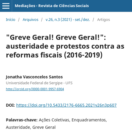
Mediações - Revista de Ciências Sociais
Início
/
Arquivos
/
v.26, n.3 (2021) - set./dez.
/
Artigos
"Greve Geral! Greve Geral!":
austeridade e protestos contra as
reformas fiscais (2016-2019)
Jonatha Vasconcelos Santos
Universidade Federal de Sergipe - UFS
http://orcid.org/0000-0001-9957-6904
DOI:
https://doi.org/10.5433/2176-6665.2021v26n3p607
Palavras-chave:
Ações Coletivas, Enquadramentos,
Austeridade, Greve Geral