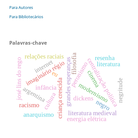
Para Autores
Para Bibliotecários
Palavras-chave
filosofia
relações raciais
resenha
centralização política
grandes esperanças
josé lins do rego
internet
imaginário régio
peronismo
literatura
cinema
eu
criança crescida
negritude
modernismo
infância
argentina
cultura
dickens
negro
racismo
literatura medieval
anarquismo
energia elétrica