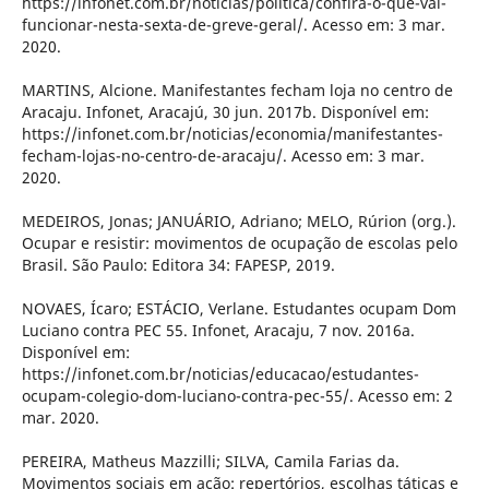
https://infonet.com.br/noticias/politica/confira-o-que-vai-
funcionar-nesta-sexta-de-greve-geral/. Acesso em: 3 mar.
2020.
MARTINS, Alcione. Manifestantes fecham loja no centro de
Aracaju. Infonet, Aracajú, 30 jun. 2017b. Disponível em:
https://infonet.com.br/noticias/economia/manifestantes-
fecham-lojas-no-centro-de-aracaju/. Acesso em: 3 mar.
2020.
MEDEIROS, Jonas; JANUÁRIO, Adriano; MELO, Rúrion (org.).
Ocupar e resistir: movimentos de ocupação de escolas pelo
Brasil. São Paulo: Editora 34: FAPESP, 2019.
NOVAES, Ícaro; ESTÁCIO, Verlane. Estudantes ocupam Dom
Luciano contra PEC 55. Infonet, Aracaju, 7 nov. 2016a.
Disponível em:
https://infonet.com.br/noticias/educacao/estudantes-
ocupam-colegio-dom-luciano-contra-pec-55/. Acesso em: 2
mar. 2020.
PEREIRA, Matheus Mazzilli; SILVA, Camila Farias da.
Movimentos sociais em ação: repertórios, escolhas táticas e