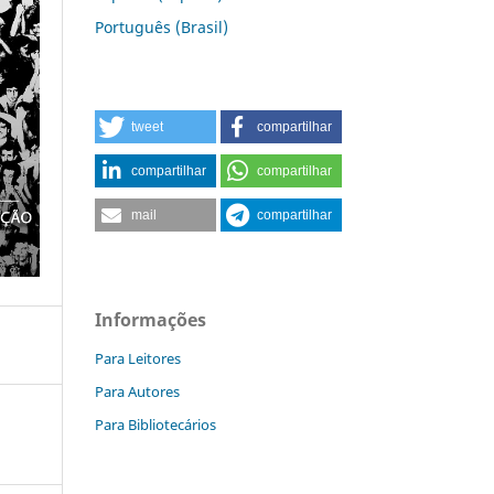
Português (Brasil)
tweet
compartilhar
compartilhar
compartilhar
mail
compartilhar
Informações
Para Leitores
Para Autores
Para Bibliotecários