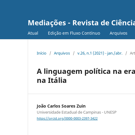
Mediações - Revista de Ciência
Atual
Edição em Fluxo Contínuo
Arquivos
Início
/
Arquivos
/
v.26, n.1 (2021) - jan./abr.
/
Ar
A linguagem política na era
na Itália
João Carlos Soares Zuin
Universidade Estadual de Campinas - UNESP
https://orcid.org/0000-0003-2397-3422