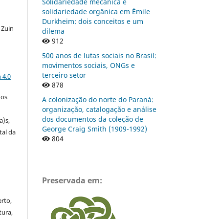
Solidariedade mecânica e
solidariedade orgânica em Émile
Durkheim: dois conceitos e um
 Zuin
dilema
912
500 anos de lutas sociais no Brasil:
movimentos sociais, ONGs e
a
terceiro setor
 4.0
878
gos
A colonização do norte do Paraná:
organização, catalogação e análise
dos documentos da coleção de
a)s,
George Craig Smith (1909-1992)
tal da
804
Preservada em:
rto,
tura,