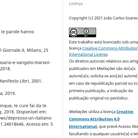
Licença
Copyright (c) 2021 João Carlos Soares
 le parole hanno
Este trabalho está licenciado sob um
licença
Creative Commons Attribution
l Giornale.it, Milano, 25
International License
.
Os direitos autorais relativos aos arti
rosario-e-vangelo-maroni-
 2018.
publicados em
Mediações
são do(a)s
autore(a)s; solicita-se aos(às) autore(
anifesto Libri, 2001.
em caso de republicação parcial ou to
primeira publicação, a indicação da
a, 2019.
publicação original no periódico.
nque, le cure fai da te
. 2018. Disponível em:
Mediações
utiliza a licença
Creative
ws/depresso-un-italiano-
Commons Attribution 4.0
-1.34018646. Acesso em: 5
International
,
que prevê Acesso Abe
facultando a qualquer usuário(a) a lei