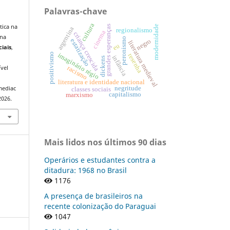
Palavras-chave
cultura
tica na
grandes esperanças
modernidade
argentina
regionalismo
cinema
criança crescida
 na
peronismo
negro
estatização
literatura medieval
eu
ciais
,
imaginário régio
positivismo
resenha
:
infância
dickens
vel
racismo
literatura e identidade nacional
negritude
mediac
classes sociais
capitalismo
marxismo
2026.
Mais lidos nos últimos 90 dias
Operários e estudantes contra a
ditadura: 1968 no Brasil
1176
A presença de brasileiros na
recente colonização do Paraguai
1047