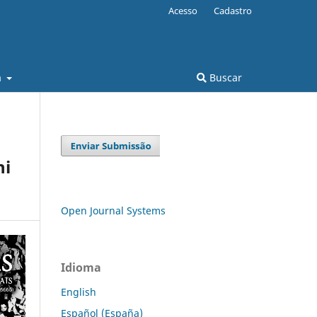
Acesso
Cadastro
a
Buscar
ni
Open Journal Systems
Idioma
English
Español (España)