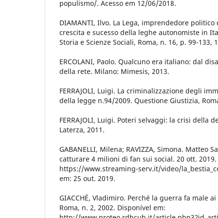
populismo/. Acesso em 12/06/2018.
DIAMANTI, Ilvo. La Lega, imprendedore politico de
crescita e sucesso della leghe autonomiste in Ital
Storia e Scienze Sociali, Roma, n. 16, p. 99-133, 
ERCOLANI, Paolo. Qualcuno era italiano: dal disas
della rete. Milano: Mimesis, 2013.
FERRAJOLI, Luigi. La criminalizzazione degli im
della legge n.94/2009. Questione Giustizia, Roma,
FERRAJOLI, Luigi. Poteri selvaggi: la crisi della 
Laterza, 2011.
GABANELLI, Milena; RAVIZZA, Simona. Matteo Sal
catturare 4 milioni di fan sui social. 20 ott. 2019
https://www.streaming-serv.it/video/la_bestia_
em: 25 out. 2019.
GIACCHÉ, Vladimiro. Perché la guerra fa male ai la
Roma, n. 2, 2002. Disponível em:
http://www.proteo.rdbcub.it/article.php3?id_art