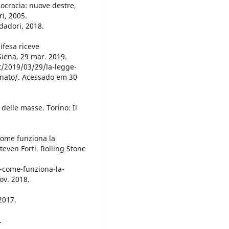
cracia: nuove destre,
ri, 2005.
dadori, 2018.
fesa riceve
Siena, 29 mar. 2019.
t/2019/03/29/la-legge-
senato/. Acessado em 30
elle masse. Torino: Il
come funziona la
teven Forti. Rolling Stone
l-come-funziona-la-
ov. 2018.
2017.
.