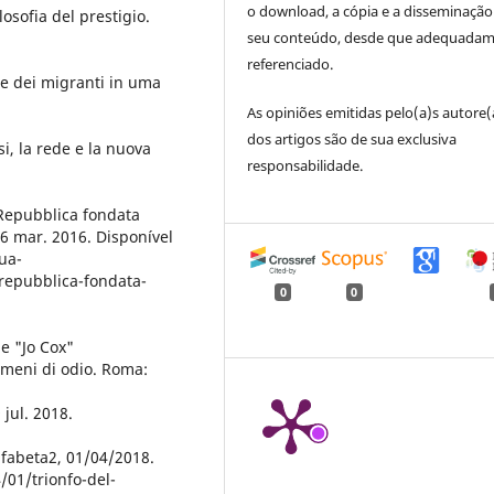
o download, a cópia e a disseminação
osofia del prestigio.
seu conteúdo, desde que adequada
referenciado.
e dei migranti in uma
As opiniões emitidas pelo(a)s autore(
dos artigos são de sua exclusiva
i, la rede e la nuova
responsabilidade.
 Repubblica fondata
26 mar. 2016. Disponível
ua-
-repubblica-fondata-
0
0
e "Jo Cox"
nomeni di odio. Roma:
jul. 2018.
Alfabeta2, 01/04/2018.
/01/trionfo-del-