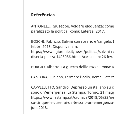
Referências
ANTONELLI, Giuseppe. Volgare eloquenza: come
paralizzato la politica. Roma: Laterza, 2017.
BOSCHI, Fabrizio. Salvini con rosario e Vangelo. I
febbr. 2018. Disponível em:
https://www.ilgiornale.it/news/politica/salvini-
diserta-piazza-1498086.html. Acesso em: 26 fev.
BURGIO, Alberto. La guerra dellle razze. Roma: M
CANFORA, Luciano. Fermare l'odio. Roma: Laterz
CAPPELLETTO, Sandro. Depresso un italiano su ci
sono un'emergenza. La Stampa, Torino, 21 magg
https://www.lastampa.it/cronaca/2018/05/23/ne
su-cinque-le-cure-fai-da-te-sono-un-emergenza
jun. 2018.