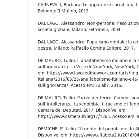
CARNEVALI, Barbara. Le apparenze social: una fil
Bologna: Il Mulino, 2012.
DAL LAGO, Alessandro. Non-persone: l'esclusion
società globale. Milano: Feltrinelli, 2004.
DAL LAGO, Alessandro. Populismo digitale: la cris
destra. Milano: Raffaello Cortina Editore, 2017.
DE MAURO, Tullio. L'analfabetismo italiano e la
sull'ignoranza. La Voce di New York, New York, 
em: https://www.lavocedinewyork.com/arts/ling
italiana/2016/03/28/analfabetismo-italiano-e-la
sullignoranza/. Acesso em: 30 abr. 2016.
DE MAURO, Tullio. Parole per ferire. Commission
sull'intolleranza, la xenofobia, il racismo e i fe
Camara dei Deputati, 2017. Disponível em:
https://www.camera.it/leg17/1265. Acesso em: 9 
DEMICHELIS, Lelio. Il trionfo del populismo. In 
Disponível em: https://www.alfabeta2.it/2018/04