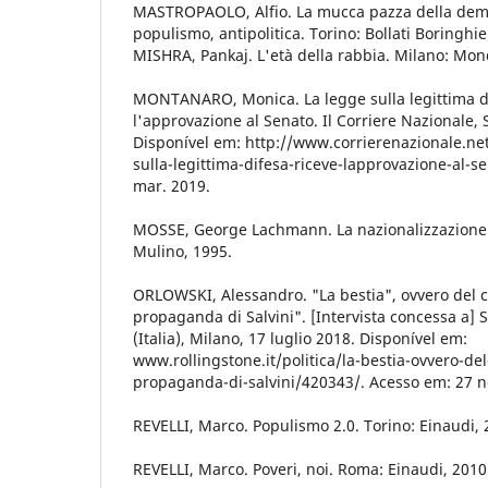
MASTROPAOLO, Alfio. La mucca pazza della demo
populismo, antipolitica. Torino: Bollati Boringhie
MISHRA, Pankaj. L'età della rabbia. Milano: Mon
MONTANARO, Monica. La legge sulla legittima di
l'approvazione al Senato. Il Corriere Nazionale, 
Disponível em: http://www.corrierenazionale.ne
sulla-legittima-difesa-riceve-lapprovazione-al-
mar. 2019.
MOSSE, George Lachmann. La nazionalizzazione d
Mulino, 1995.
ORLOWSKI, Alessandro. "La bestia", ovvero del 
propaganda di Salvini". [Intervista concessa a] S
(Italia), Milano, 17 luglio 2018. Disponível em:
www.rollingstone.it/politica/la-bestia-ovvero-de
propaganda-di-salvini/420343/. Acesso em: 27 n
REVELLI, Marco. Populismo 2.0. Torino: Einaudi, 
REVELLI, Marco. Poveri, noi. Roma: Einaudi, 2010