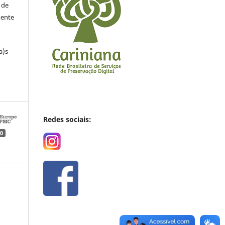
 de
mente
a)s
Redes sociais:
0