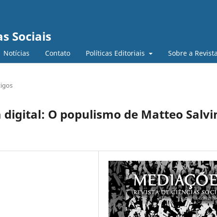
s Sociais
Notícias
Contato
Políticas Editoriais
Sobre a Revist
tigos
 digital: O populismo de Matteo Salvi