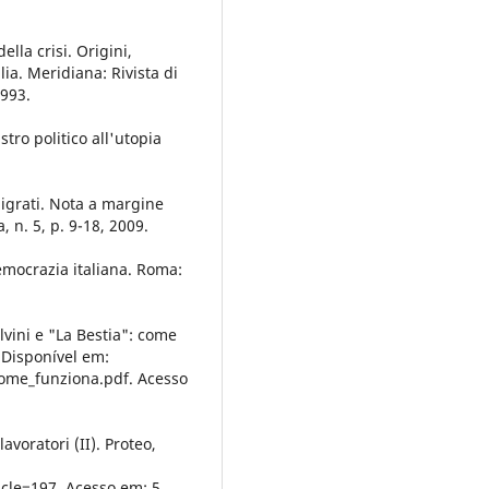
lla crisi. Origini,
ia. Meridiana: Rivista di
1993.
tro politico all'utopia
migrati. Nota a margine
 n. 5, p. 9-18, 2009.
democrazia italiana. Roma:
vini e "La Bestia": come
. Disponível em:
come_funziona.pdf. Acesso
voratori (II). Proteo,
icle=197. Acesso em: 5