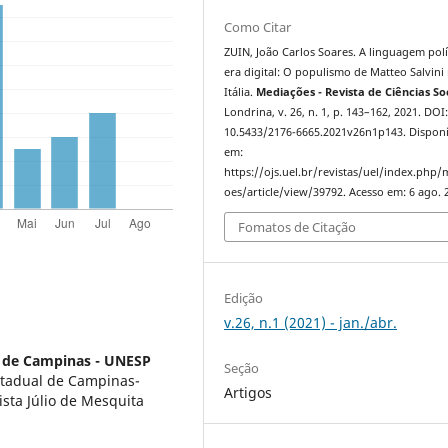
Como Citar
ZUIN, João Carlos Soares. A linguagem polí
era digital: O populismo de Matteo Salvini
Itália.
Mediações - Revista de Ciências So
Londrina, v. 26, n. 1, p. 143–162, 2021. DOI
10.5433/2176-6665.2021v26n1p143. Disponí
em:
https://ojs.uel.br/revistas/uel/index.php/
oes/article/view/39792. Acesso em: 6 ago. 
Fomatos de Citação
Edição
v.26, n.1 (2021) - jan./abr.
l de Campinas - UNESP
Seção
stadual de Campinas-
Artigos
sta Júlio de Mesquita