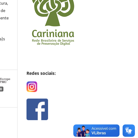
tura,
 de
mente
a)s
Redes sociais:
0