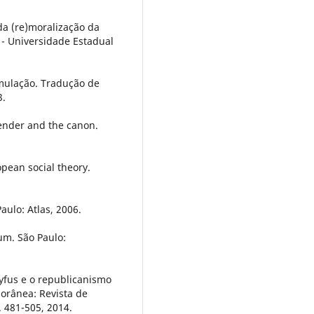
a (re)moralização da
 - Universidade Estadual
mulação. Tradução de
3.
gender and the canon.
pean social theory.
aulo: Atlas, 2006.
m. São Paulo:
yfus e o republicanismo
porânea: Revista de
p. 481-505, 2014.