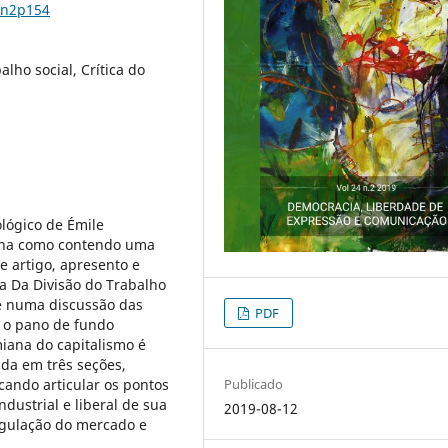
4n2p154
lho social, Crítica do
ológico de Émile
rna como contendo uma
se artigo, apresento e
ra Da Divisão do Trabalho
ste numa discussão das
PDF
r o pano de fundo
miana do capitalismo é
ida em três seções,
Publicado
cando articular os pontos
ndustrial e liberal de sua
2019-08-12
regulação do mercado e