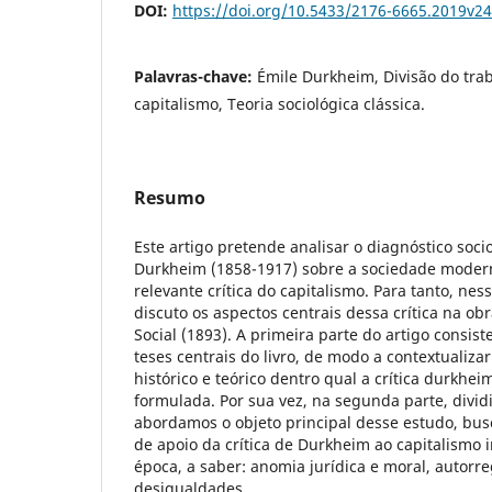
DOI:
https://doi.org/10.5433/2176-6665.2019v2
Palavras-chave:
Émile Durkheim, Divisão do traba
capitalismo, Teoria sociológica clássica.
Resumo
Este artigo pretende analisar o diagnóstico soci
Durkheim (1858-1917) sobre a sociedade mode
relevante crítica do capitalismo. Para tanto, nes
discuto os aspectos centrais dessa crítica na ob
Social (1893). A primeira parte do artigo consi
teses centrais do livro, de modo a contextualiza
histórico e teórico dentro qual a crítica durkhei
formulada. Por sua vez, na segunda parte, divid
abordamos o objeto principal desse estudo, bus
de apoio da crítica de Durkheim ao capitalismo i
época, a saber: anomia jurídica e moral, autor
desigualdades.