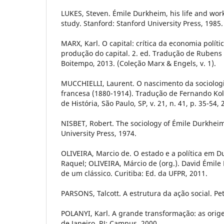
LUKES, Steven. Émile Durkheim, his life and work:
study. Stanford: Stanford University Press, 1985.
MARX, Karl. O capital: crítica da economia polític
produção do capital. 2. ed. Tradução de Rubens 
Boitempo, 2013. (Coleção Marx & Engels, v. 1).
MUCCHIELLI, Laurent. O nascimento da sociolog
francesa (1880-1914). Tradução de Fernando Kolle
de História, São Paulo, SP, v. 21, n. 41, p. 35-54, 
NISBET, Robert. The sociology of Émile Durkhei
University Press, 1974.
OLIVEIRA, Marcio de. O estado e a política em D
Raquel; OLIVEIRA, Márcio de (org.). David Émile
de um clássico. Curitiba: Ed. da UFPR, 2011.
PARSONS, Talcott. A estrutura da ação social. Pet
POLANYI, Karl. A grande transformação: as orig
de Janeiro, RJ: Campus, 2000.