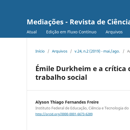
Mediações - Revista de Ciência
Atual
Edição em Fluxo Contínuo
Arquivos
Início
/
Arquivos
/
v.24, n.2 (2019) - mai./ago.
/
A
Émile Durkheim e a crítica
trabalho social
Alyson Thiago Fernandes Freire
Instituto Federal de Educação, Ciência e Tecnologia do
http://orcid.org/0000-0001-6673-6289