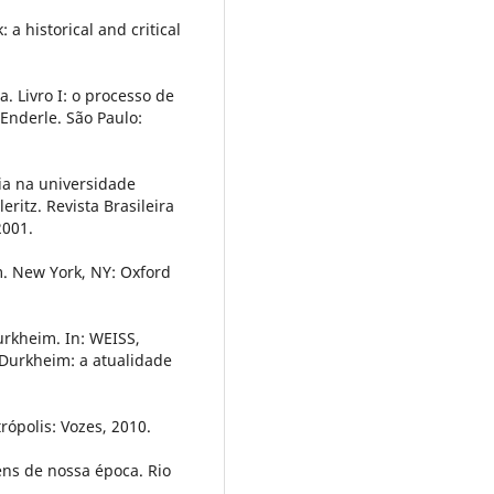
 a historical and critical
a. Livro I: o processo de
Enderle. São Paulo:
ia na universidade
ritz. Revista Brasileira
2001.
m. New York, NY: Oxford
urkheim. In: WEISS,
 Durkheim: a atualidade
rópolis: Vozes, 2010.
ens de nossa época. Rio