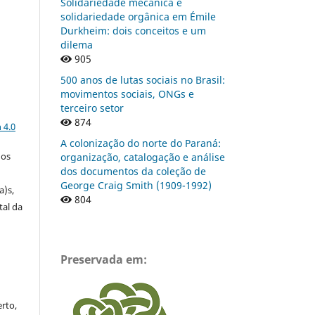
Solidariedade mecânica e
solidariedade orgânica em Émile
Durkheim: dois conceitos e um
dilema
905
500 anos de lutas sociais no Brasil:
movimentos sociais, ONGs e
terceiro setor
a
874
 4.0
A colonização do norte do Paraná:
gos
organização, catalogação e análise
dos documentos da coleção de
George Craig Smith (1909-1992)
a)s,
804
tal da
Preservada em:
rto,