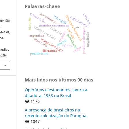
Palavras-chave
modernismo
estatização
internet
interação
literatura medieval
regionalismo
filosofia
divisão
grandes esperanças
e
eu
criança crescida
infância
racismo
josé lins do rego
dickens
154–178,
negritude
peronismo
argentina
54.
marxismo
imaginário régio
cinema
cultura
negro
mediac
literatura
positivismo
2026.
Mais lidos nos últimos 90 dias
Operários e estudantes contra a
ditadura: 1968 no Brasil
1176
A presença de brasileiros na
recente colonização do Paraguai
1047