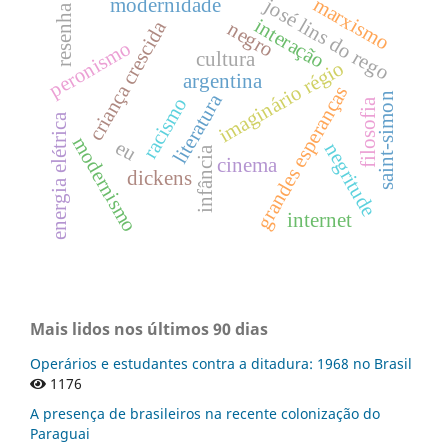
marxismo
modernidade
josé lins do rego
resenha
interação
criança crescida
negro
peronismo
cultura
imaginário régio
argentina
grandes esperanças
literatura
saint-simon
racismo
filosofia
energia elétrica
modernismo
eu
negritude
infância
cinema
dickens
internet
Mais lidos nos últimos 90 dias
Operários e estudantes contra a ditadura: 1968 no Brasil
1176
A presença de brasileiros na recente colonização do
Paraguai