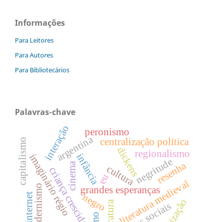
Informações
Para Leitores
Para Autores
Para Bibliotecários
Palavras-chave
interação
peronismo
argentina
centralização política
capitalismo
dickens
regionalismo
infância
imaginário régio
negritude
resenha
cinema
cultura
criança crescida
eu
literatura medieval
modernismo
grandes esperanças
internet
negro
estatização
literatura
classes sociais