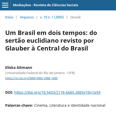
Mediações - Revista de Ciências Sociais
Início
/
Arquivos
/
v. 10 n. 1 (2005)
/
Dossiê
Um Brasil em dois tempos: do
sertão euclidiano revisto por
Glauber à Central do Brasil
Eliska Altmann
Universidade Federal do Rio de Janeiro - UFRJ
https://orcid.org/0000-0002-2986-1600
DOI:
https://doi.org/10.5433/2176-6665.2005v10n1p59
Palavras-chave:
Cinema, Literatura e identidade nacional