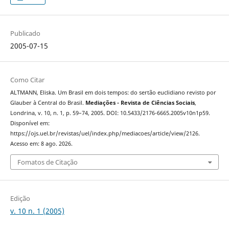
Publicado
2005-07-15
Como Citar
ALTMANN, Eliska. Um Brasil em dois tempos: do sertão euclidiano revisto por
Glauber à Central do Brasil.
Mediações - Revista de Ciências Sociais
,
Londrina, v. 10, n. 1, p. 59–74, 2005. DOI: 10.5433/2176-6665.2005v10n1p59.
Disponível em:
https://ojs.uel.br/revistas/uel/index.php/mediacoes/article/view/2126.
Acesso em: 8 ago. 2026.
Fomatos de Citação
Edição
v. 10 n. 1 (2005)