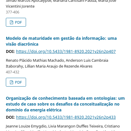
Simão Marcos Apocalypse, Mariana Cantisani Padua, Maria José
Vicentini Jorente
377-406
PDF
Modelo de maturidade em gestão da informação: uma
visão diacrônica
DOI:
https://doi.org/10.5433/1981-8920.2021v26n2p407
Renato Plácido Mathias Machado, Anderson Luis Cambraia
Itaborahy, Lillian Maria Araujo de Rezende Alvares
407-432
PDF
Organização de conhecimento baseada em ontologias: um
estudo de caso sobre os desafios da conceitualização no
domínio da energia elétrica
DOI:
https://doi.org/10.5433/1981-8920.2021v26n2p433
Jeanne Louize Emygdio, Livia Marangon Duffles Teixeira, Cristiano