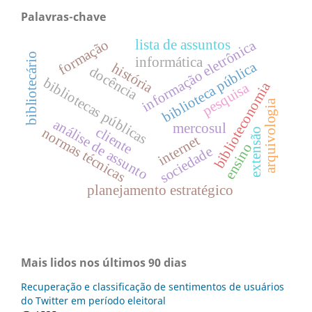
Palavras-chave
formação
informação eletrônica
lista de assuntos
bibliotecário
informática
biblioteca pública
história
docência
bibliotecas públicas
biblioteconomia
pesquisa
arquivologia
análise de assunto
mercosul
cliente
normas técnicas
extensão
internet
ensino
sociedade
planejamento estratégico
Mais lidos nos últimos 90 dias
Recuperação e classificação de sentimentos de usuários
do Twitter em período eleitoral