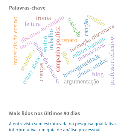
Palavras-chave
conflito
discurso autoritário
ironia
tradução
materiais de ensino
canção
leitura
formação discursiva
campanha política
trabalho
milton hatoum
ensino
professor reflexivo
reparo
texto
análise do discurso
manuscritos
semiótica
libras
heterogeneidade
reality show
alunos surdos
crenças
blog
argumentação
Mais lidos nos últimos 90 dias
A entrevista semiestruturada na pesquisa qualitativa-
interpretativa: um guia de análise processual