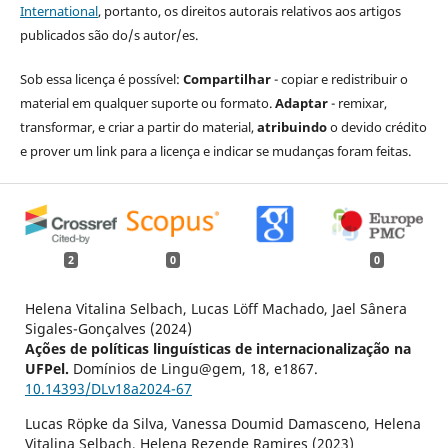
International
, portanto, os direitos autorais relativos aos artigos
publicados são do/s autor/es.
Sob essa licença é possível:
Compartilhar
- copiar e redistribuir o
material em qualquer suporte ou formato.
Adaptar
- remixar,
transformar, e criar a partir do material,
atribuindo
o devido crédito
e prover um link para a licença e indicar se mudanças foram feitas.
2
0
0
Helena Vitalina Selbach, Lucas Löff Machado, Jael Sânera
Sigales-Gonçalves (2024)
Ações de políticas linguísticas de internacionalização na
UFPel.
Domínios de Lingu@gem,
18
,
e1867.
10.14393/DLv18a2024-67
Lucas Röpke da Silva, Vanessa Doumid Damasceno, Helena
Vitalina Selbach, Helena Rezende Ramires (2023)