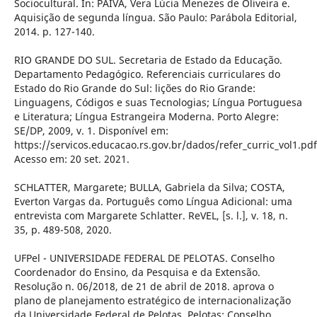
Sociocultural. In: PAIVA, Vera Lúcia Menezes de Oliveira e.
Aquisição de segunda língua. São Paulo: Parábola Editorial,
2014. p. 127-140.
RIO GRANDE DO SUL. Secretaria de Estado da Educação.
Departamento Pedagógico. Referenciais curriculares do
Estado do Rio Grande do Sul: lições do Rio Grande:
Linguagens, Códigos e suas Tecnologias; Língua Portuguesa
e Literatura; Língua Estrangeira Moderna. Porto Alegre:
SE/DP, 2009, v. 1. Disponível em:
https://servicos.educacao.rs.gov.br/dados/refer_curric_vol1.pdf
Acesso em: 20 set. 2021.
SCHLATTER, Margarete; BULLA, Gabriela da Silva; COSTA,
Everton Vargas da. Português como Língua Adicional: uma
entrevista com Margarete Schlatter. ReVEL, [s. l.], v. 18, n.
35, p. 489-508, 2020.
UFPel - UNIVERSIDADE FEDERAL DE PELOTAS. Conselho
Coordenador do Ensino, da Pesquisa e da Extensão.
Resolução n. 06/2018, de 21 de abril de 2018. aprova o
plano de planejamento estratégico de internacionalização
da Universidade Federal de Pelotas. Pelotas: Conselho