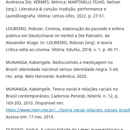
Andressa Zoi; VERMES, Mónica; MARTINELLI FILHO, Nelson
(org.). Literatura & canção: tradição, performance e
(auto)biografia. Vitória: Letras-Ufes, 2022. p. 27-51.
LOUREIRO, Robson. Cinema, elaboração do passado e esfera
pública em Deutschland im Herbst e Die Patriotin, de
Alexander Kluge. In: LOUREIRO, Robson (org). A teoria
crítica volta ao cinema. Vitória: Edufes, 2018. v. 1, p. 45-71.
MUNANGA, Kabengele. Rediscutindo a mestiçagem no
Brasil: identidade nacional versus identidade negra. 5 ed.
rev. amp. Belo Horizonte: Autêntica, 2020.
MUNANGA, Kabengele. Teoria social e relações raciais no
Brasil contemporâneo. Cadernos Penesb, Niterói, n. 12, p.
169-203, 2010. Disponível em:
https://www.mprj.mp.br/.../teoria_social_relacoes_sociais_bra
Acesso em: 17 nov. 2019.
QUIJANO, Anibal. A colonialidade do saber: eurocentrismo e