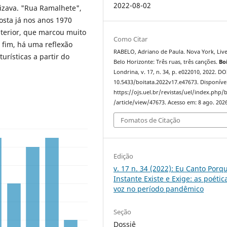
2022-08-02
izava. "Rua Ramalhete",
osta já nos anos 1970
terior, que marcou muito
Como Citar
r fim, há uma reflexão
RABELO, Adriano de Paula. Nova York, Liv
urísticas a partir do
Belo Horizonte: Três ruas, três canções.
Bo
Londrina, v. 17, n. 34, p. e022010, 2022. DO
10.5433/boitata.2022v17.e47673. Disponíve
https://ojs.uel.br/revistas/uel/index.php/b
/article/view/47673. Acesso em: 8 ago. 2026
Fomatos de Citação
Edição
v. 17 n. 34 (2022): Eu Canto Porq
Instante Existe e Exige: as poétic
voz no período pandêmico
Seção
Dossiê