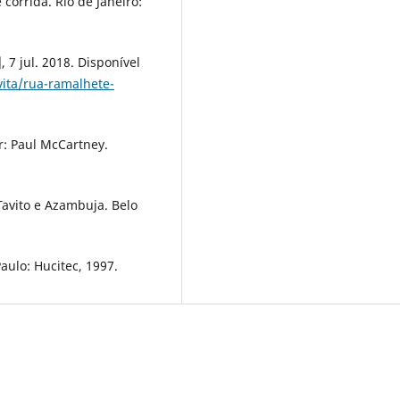
orrida. Rio de Janeiro:
 7 jul. 2018. Disponível
ita/rua-ramalhete-
r: Paul McCartney.
Tavito e Azambuja. Belo
ulo: Hucitec, 1997.