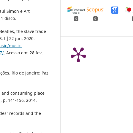
aul Simon e Art
1 disco.
0
0
eatles, the slave trade
 l.] 22 jun. 2020.
usic/music-
7/
. Acesso em: 28 fev.
ões. Rio de Janeiro: Paz
g and consuming place
, p. 141-156, 2014.
les' records and the