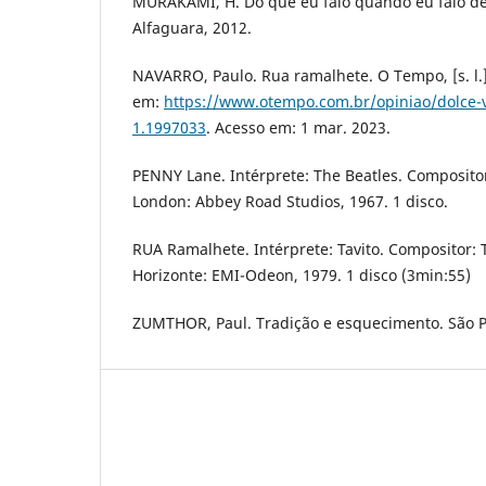
MURAKAMI, H. Do que eu falo quando eu falo de c
Alfaguara, 2012.
NAVARRO, Paulo. Rua ramalhete. O Tempo, [s. l.],
em:
https://www.otempo.com.br/opiniao/dolce-v
1.1997033
. Acesso em: 1 mar. 2023.
PENNY Lane. Intérprete: The Beatles. Composito
London: Abbey Road Studios, 1967. 1 disco.
RUA Ramalhete. Intérprete: Tavito. Compositor: 
Horizonte: EMI-Odeon, 1979. 1 disco (3min:55)
ZUMTHOR, Paul. Tradição e esquecimento. São Pa