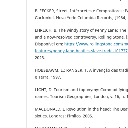
BLEECKER, Street. Intérpretes e Compositores: P
Garfunkel. Nova York: Columbia Records, [1964]. 
EHRLICH, B. The windy story of Penny Lane: The B
and a now-resolved controversy. Rolling Stone, [S.
Disponível em:
https://www.rollingstone.com/m
features/penny-lane-beatles-slave-trade-101737
2023.
HOBSBAWM, E.; RANGER, T. A invenção das tradiç
e Terra, 1997.
LIGHT, D. Tourism and toponymy: Commodifyin
names. Tourism Geographies, London, v. 16, n. 1
MACDONALD, I. Revolution in the head: The Beat
sixties. Londres: Pimlico, 2005.