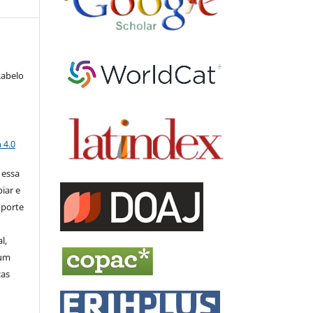
Rabelo
a
 4.0
 essa
piar e
uporte
l,
 um
ças