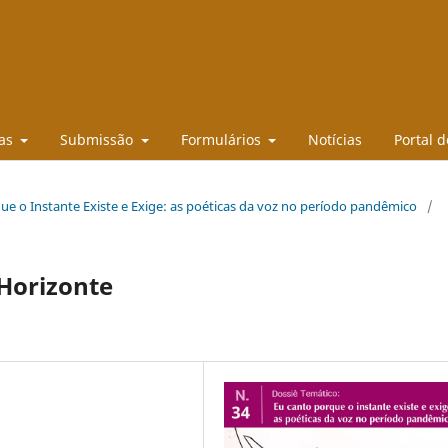
cas
Submissão
Formulários
Notícias
Portal d
que o Instante Existe e Exige: as poéticas da voz no período pandêmico
/
 Horizonte