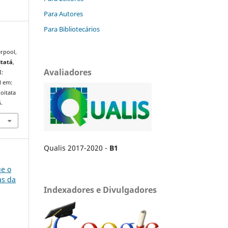
Para Autores
Para Bibliotecários
erpool,
itatá
,
Avaliadores
I:
l em:
oitata
.
Qualis 2017-2020 -
B1
ue o
as da
Indexadores e Divulgadores