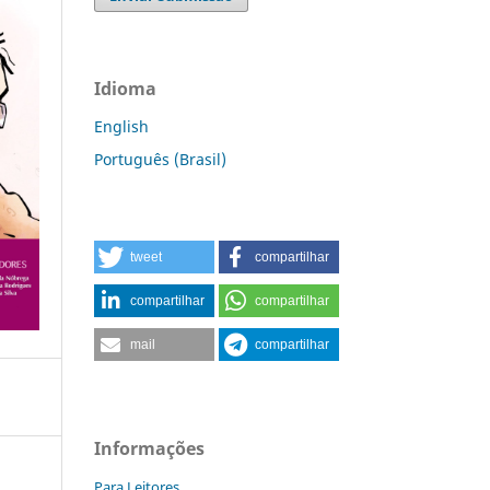
Idioma
English
Português (Brasil)
tweet
compartilhar
compartilhar
compartilhar
mail
compartilhar
Informações
Para Leitores