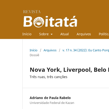
Início
Sobre
Atual
Arquivos
Políti
Início
/
Arquivos
/
v. 17 n. 34 (2022): Eu Canto Por
Dossiê
Nova York, Liverpool, Belo
Três ruas, três canções
Adriano de Paula Rabelo
Universidade Federal de Kazan