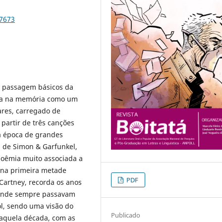
47673
de passagem básicos da
ada na memória como um
ares, carregado de
 partir de três canções
ma época de grandes
, de Simon & Garfunkel,
 boêmia muito associada a
, na primeira metade
PDF
artney, recorda os anos
r onde sempre passavam
l, sendo uma visão do
Publicado
daquela década, com as