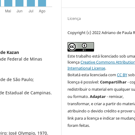
Licença
Copyright (c) 2022 Adriano de Paula 
 de Kazan
Este trabalho está licenciado sob um
dade Federal de Minas
licença
Creative Commons Attribution
International License
.
Boitatá esta licenciada com
CC BY
sob
ade de São Paulo;
licença é possível:
Compartilhar
- co
redistribuir o material em qualquer s
ade Estadual de Campinas.
ou formato.
Adaptar
- remixar,
transformar, e criar a partir do materia
atribuindo o devido crédito e prover
link para a licença e indicar se mudan
foram feitas.
eiro: José Olympio, 1970.