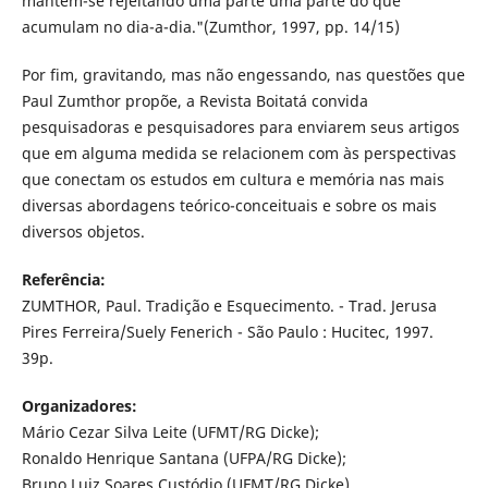
mantêm-se rejeitando uma parte uma parte do que
acumulam no dia-a-dia."(Zumthor, 1997, pp. 14/15)
Por fim, gravitando, mas não engessando, nas questões que
Paul Zumthor propõe, a Revista Boitatá convida
pesquisadoras e pesquisadores para enviarem seus artigos
que em alguma medida se relacionem com às perspectivas
que conectam os estudos em cultura e memória nas mais
diversas abordagens teórico-conceituais e sobre os mais
diversos objetos.
Referência:
ZUMTHOR, Paul. Tradição e Esquecimento. - Trad. Jerusa
Pires Ferreira/Suely Fenerich - São Paulo : Hucitec, 1997.
39p.
Organizadores:
Mário Cezar Silva Leite (UFMT/RG Dicke);
Ronaldo Henrique Santana (UFPA/RG Dicke);
Bruno Luiz Soares Custódio (UFMT/RG Dicke).