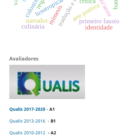
tradução e história
colonização
lusotropical
crítica
arte poética
mímesis
narrador
primeiro fausto
culinária
identidade
Avaliadores
Qualis 2017-2020
-
A1
Qualis 2013-2016
-
B1
Qualis 2010-2012
- A2