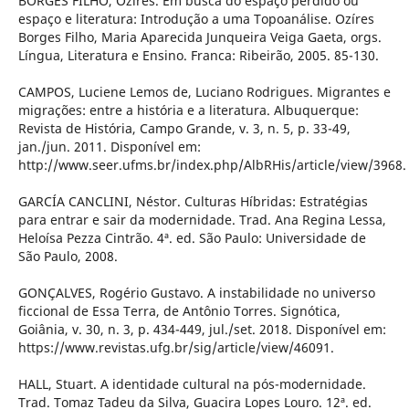
BORGES FILHO, Ozíres. Em busca do espaço perdido ou
espaço e literatura: Introdução a uma Topoanálise. Ozíres
Borges Filho, Maria Aparecida Junqueira Veiga Gaeta, orgs.
Língua, Literatura e Ensino. Franca: Ribeirão, 2005. 85-130.
CAMPOS, Luciene Lemos de, Luciano Rodrigues. Migrantes e
migrações: entre a história e a literatura. Albuquerque:
Revista de História, Campo Grande, v. 3, n. 5, p. 33-49,
jan./jun. 2011. Disponível em:
http://www.seer.ufms.br/index.php/AlbRHis/article/view/3968.
GARCÍA CANCLINI, Néstor. Culturas Híbridas: Estratégias
para entrar e sair da modernidade. Trad. Ana Regina Lessa,
Heloísa Pezza Cintrão. 4ª. ed. São Paulo: Universidade de
São Paulo, 2008.
GONÇALVES, Rogério Gustavo. A instabilidade no universo
ficcional de Essa Terra, de Antônio Torres. Signótica,
Goiânia, v. 30, n. 3, p. 434-449, jul./set. 2018. Disponível em:
https://www.revistas.ufg.br/sig/article/view/46091.
HALL, Stuart. A identidade cultural na pós-modernidade.
Trad. Tomaz Tadeu da Silva, Guacira Lopes Louro. 12ª. ed.