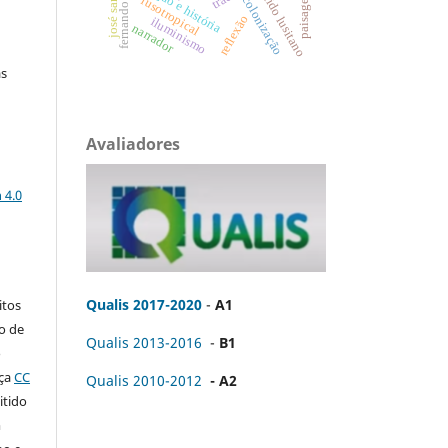
josé saramago
fernando pessoa
tradução e história
cândido lusitano
paisagem
colonização
lusotropical
reflexão
iluminismo
narrador
as
Avaliadores
a
 4.0
:
Qualis 2017-2020
-
A1
itos
to de
Qualis 2013-2016
-
B1
o
nça
CC
Qualis 2010-2012
- A2
itido
m