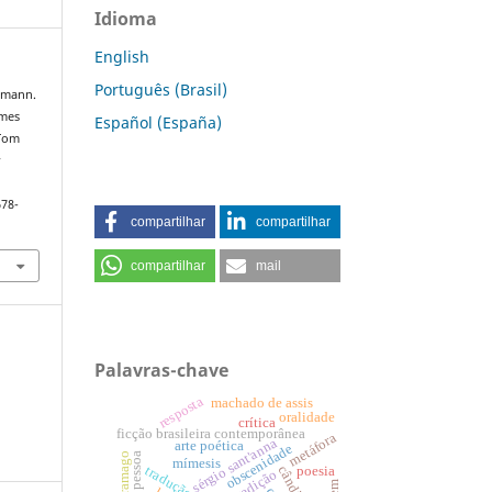
Idioma
English
Português (Brasil)
chmann.
ames
Español (España)
 Tom
s
678-
compartilhar
compartilhar
compartilhar
mail
Palavras-chave
resposta
machado de assis
oralidade
crítica
ficção brasileira contemporânea
metáfora
sérgio sant'anna
arte poética
obscenidade
mímesis
poesia
tradição