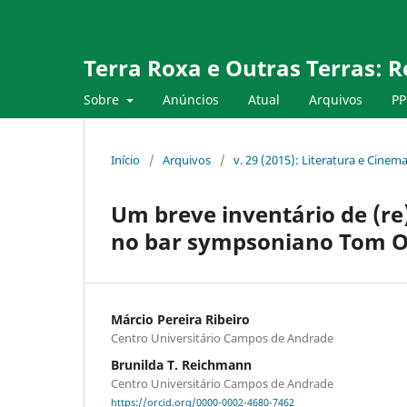
Terra Roxa e Outras Terras: R
Sobre
Anúncios
Atual
Arquivos
PP
Início
/
Arquivos
/
v. 29 (2015): Literatura e Cinem
Um breve inventário de (re
no bar sympsoniano Tom O
Márcio Pereira Ribeiro
Centro Universitário Campos de Andrade
Brunilda T. Reichmann
Centro Universitário Campos de Andrade
https://orcid.org/0000-0002-4680-7462