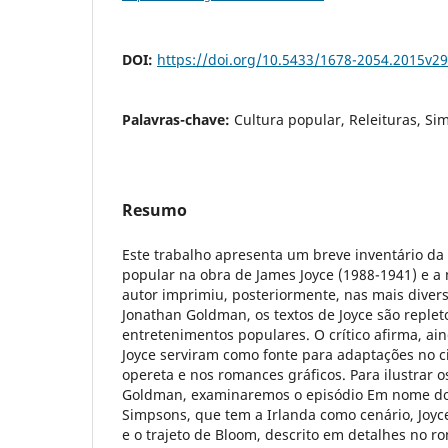
DOI:
https://doi.org/10.5433/1678-2054.2015v2
Palavras-chave:
Cultura popular, Releituras, S
Resumo
Este trabalho apresenta um breve inventário da 
popular na obra de James Joyce (1988-1941) e a
autor imprimiu, posteriormente, nas mais diver
Jonathan Goldman, os textos de Joyce são replet
entretenimentos populares. O crítico afirma, ain
Joyce serviram como fonte para adaptações no c
opereta e nos romances gráficos. Para ilustrar 
Goldman, examinaremos o episódio Em nome do 
Simpsons, que tem a Irlanda como cenário, Joy
e o trajeto de Bloom, descrito em detalhes no 