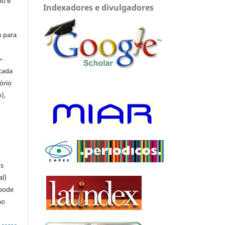
ho e
Indexadores e divulgadores
o para
-
icada
tório
),
u
os
al)
 pode
mo