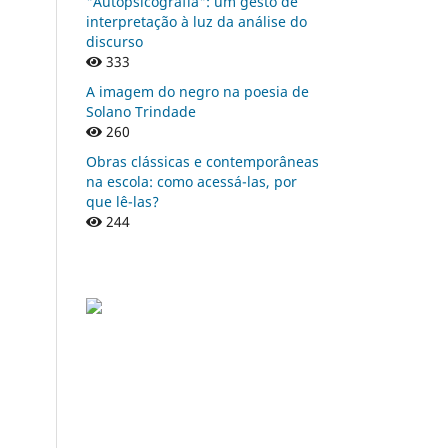
"Autopsicografia": um gesto de
interpretação à luz da análise do
discurso
333
A imagem do negro na poesia de
Solano Trindade
260
Obras clássicas e contemporâneas
na escola: como acessá-las, por
que lê-las?
244