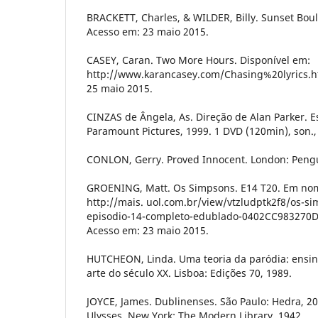
BRACKETT, Charles, & WILDER, Billy. Sunset Boul
Acesso em: 23 maio 2015.
CASEY, Caran. Two More Hours. Disponível em:
http://www.karancasey.com/Chasing%20lyrics.
25 maio 2015.
CINZAS de Ângela, As. Direção de Alan Parker. E
Paramount Pictures, 1999. 1 DVD (120min), son., 
CONLON, Gerry. Proved Innocent. London: Pengu
GROENING, Matt. Os Simpsons. E14 T20. Em nom
http://mais. uol.com.br/view/vtzludptk2f8/os-s
episodio-14-completo-edublado-0402CC983270
Acesso em: 23 maio 2015.
HUTCHEON, Linda. Uma teoria da paródia: ensi
arte do século XX. Lisboa: Edições 70, 1989.
JOYCE, James. Dublinenses. São Paulo: Hedra, 20
Ulysses. New York: The Modern Library, 1942.