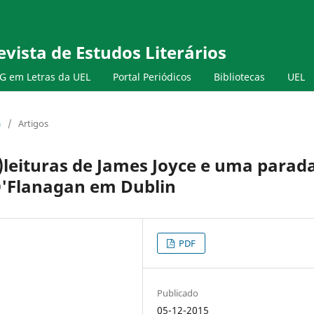
evista de Estudos Literários
G em Letras da UEL
Portal Periódicos
Bibliotecas
UEL
a
/
Artigos
)leituras de James Joyce e uma parad
'Flanagan em Dublin
PDF
Publicado
05-12-2015