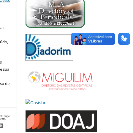
Acesso
 a
eúdo,
s
e sua
aso de
0