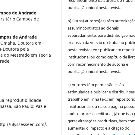
reconhecimento da autoria do trabal
publicação inicial nesta revista.
ampos de Andrade
ersitário Campos de
b) Os(as) autores(as) têm autorizaçã
assumir contratos adicionais
separadamente, para distribuição não
Campos de Andrade
exclusiva da versão do trabalho publ
at Omaha. Doutora em
ós-Doutora pela
nesta revista (ex.: publicar em reposi
ra do Mestrado em Teoria
institucional ou como capítulo de livro
drade.
com reconhecimento de autoria e
publicação inicial nesta revista.
c) Autores têm permissão e são
estimulados a publicar e distribuir se
trabalho em linha (ex.: em repositóri
ua reprodutibilidade
massa. São Paulo: Paz e
institucionais ou na sua página pesso
após o processo editorial, já que isso
gerar alterações produtivas, bem co
ttp://ulyssesseen.com/.
aumentar o impacto e a citação do