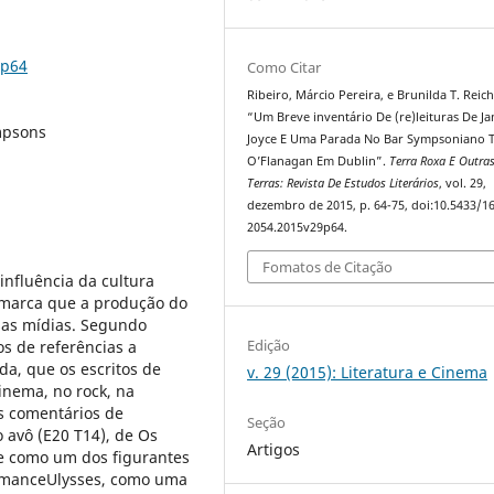
9p64
Como Citar
Ribeiro, Márcio Pereira, e Brunilda T. Rei
“Um Breve inventário De (re)leituras De J
impsons
Joyce E Uma Parada No Bar Sympsoniano
O’Flanagan Em Dublin”.
Terra Roxa E Outra
Terras: Revista De Estudos Literários
, vol. 29,
dezembro de 2015, p. 64-75, doi:10.5433/1
2054.2015v29p64.
Fomatos de Citação
influência da cultura
 marca que a produção do
sas mídias. Segundo
Edição
os de referências a
da, que os escritos de
v. 29 (2015): Literatura e Cinema
inema, no rock, na
os comentários de
Seção
avô (E20 T14), de Os
Artigos
ce como um dos figurantes
romanceUlysses, como uma